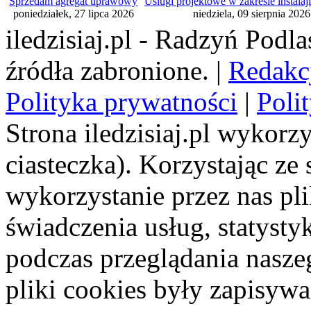
Sprzedam agregat uprawowy
Uslugi projektowe w zakresie instala
poniedziałek, 27 lipca 2026
niedziela, 09 sierpnia 2026
iledzisiaj.pl - Radzyń Podl
źródła zabronione. |
Redakc
Polityka prywatności
|
Poli
Strona iledzisiaj.pl wykorzy
ciasteczka). Korzystając ze
wykorzystanie przez nas pl
świadczenia usług, statyst
podczas przeglądania naszeg
pliki cookies były zapisyw