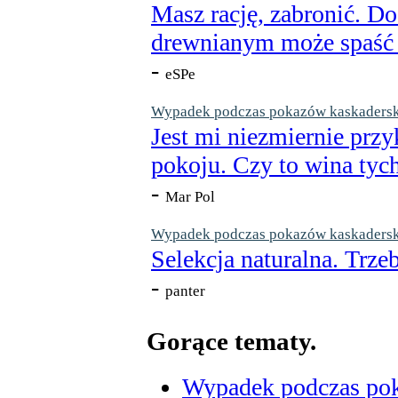
Masz rację, zabronić. Do
drewnianym może spaść n
-
eSPe
Wypadek podczas pokazów kaskaderskic
Jest mi niezmiernie przy
pokoju. Czy to wina tych
-
Mar Pol
Wypadek podczas pokazów kaskaderskic
Selekcja naturalna. Trzeb
-
panter
Gorące tematy.
Wypadek podczas poka