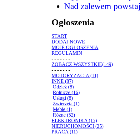
Nad zalewem powstaje
Ogłoszenia
START
DODAJ NOWE
MOJE OGŁOSZENIA
REGULAMIN
- - - - - - -
ZOBACZ WSZYSTKIE(149)
- - - - - - -
MOTORYZACJA (11)
INNE (87)
Odzież (8)
Rolnicze (16)
Usługi (8)
Zwierzęta (1)
Meble (1)
Różne (52)
ELEKTRONIKA (15)
NIERUCHOMOŚCI (25)
PRACA (11)