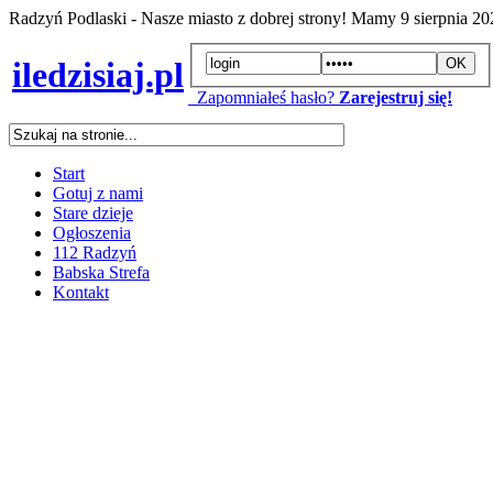
Radzyń Podlaski - Nasze miasto z dobrej strony! Mamy
9 sierpnia 2
iledzisiaj.pl
Zapomniałeś hasło?
Zarejestruj się!
Start
Gotuj z nami
Stare dzieje
Ogłoszenia
112 Radzyń
Babska Strefa
Kontakt