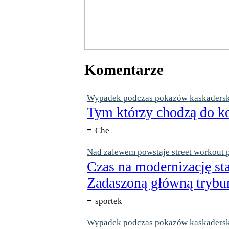
Komentarze
Wypadek podczas pokazów kaskaderskic
Tym którzy chodzą do ko
-
Che
Nad zalewem powstaje street workout 
Czas na modernizację st
Zadaszoną główną trybun
-
sportek
Wypadek podczas pokazów kaskaderskic