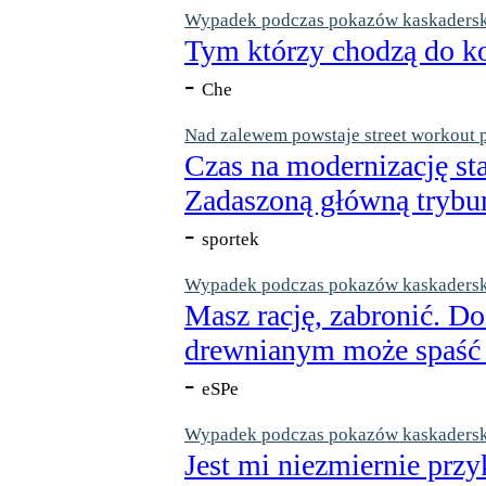
Wypadek podczas pokazów kaskaderskic
Tym którzy chodzą do ko
-
Che
Nad zalewem powstaje street workout 
Czas na modernizację st
Zadaszoną główną trybun
-
sportek
Wypadek podczas pokazów kaskaderskic
Masz rację, zabronić. Do
drewnianym może spaść n
-
eSPe
Wypadek podczas pokazów kaskaderskic
Jest mi niezmiernie przy