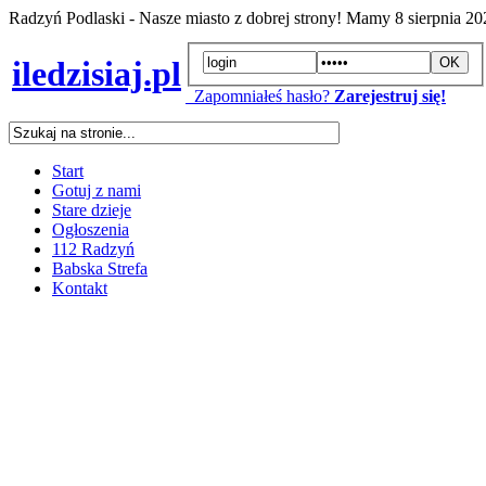
Radzyń Podlaski - Nasze miasto z dobrej strony! Mamy
8 sierpnia 2
iledzisiaj.pl
Zapomniałeś hasło?
Zarejestruj się!
Start
Gotuj z nami
Stare dzieje
Ogłoszenia
112 Radzyń
Babska Strefa
Kontakt