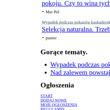
pokoju. Czy to wina tych
-
Mar Pol
Wypadek podczas pokazów kaskaderskic
Selekcja naturalna. Trzeb
-
panter
Gorące tematy.
Wypadek podczas poka
Nad zalewem powstaje
Ogłoszenia
START
DODAJ NOWE
MOJE OGŁOSZENIA
REGULAMIN