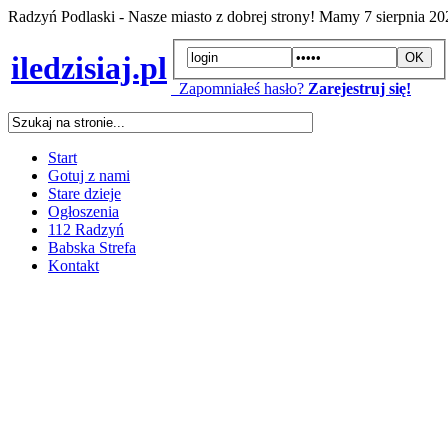
Radzyń Podlaski - Nasze miasto z dobrej strony! Mamy
7 sierpnia 2
iledzisiaj.pl
Zapomniałeś hasło?
Zarejestruj się!
Start
Gotuj z nami
Stare dzieje
Ogłoszenia
112 Radzyń
Babska Strefa
Kontakt