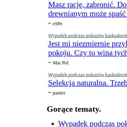
Masz rację, zabronić. Do
drewnianym może spaść n
-
eSPe
Wypadek podczas pokazów kaskaderskic
Jest mi niezmiernie przy
pokoju. Czy to wina tych
-
Mar Pol
Wypadek podczas pokazów kaskaderskic
Selekcja naturalna. Trzeb
-
panter
Gorące tematy.
Wypadek podczas poka