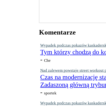
Komentarze
Wypadek podczas pokazów kaskaderskic
Tym którzy chodzą do ko
-
Che
Nad zalewem powstaje street workout 
Czas na modernizację st
Zadaszoną główną trybun
-
sportek
Wypadek podczas pokazów kaskaderskic