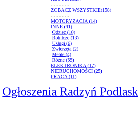
- - - - - - -
ZOBACZ WSZYSTKIE(158)
- - - - - - -
MOTORYZACJA (14)
INNE (91)
Odzież (10)
Rolnicze (13)
Usługi (6)
Zwierzęta (2)
Meble (4)
Różne (55)
ELEKTRONIKA (17)
NIERUCHOMOŚCI (25)
PRACA (11)
Ogłoszenia Radzyń Podlask