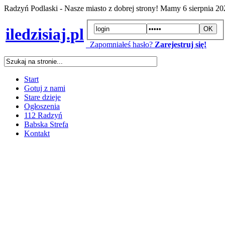
Radzyń Podlaski - Nasze miasto z dobrej strony! Mamy
6 sierpnia 2
iledzisiaj.pl
Zapomniałeś hasło?
Zarejestruj się!
Start
Gotuj z nami
Stare dzieje
Ogłoszenia
112 Radzyń
Babska Strefa
Kontakt