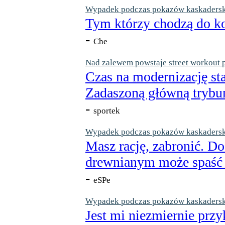
Wypadek podczas pokazów kaskaderskic
Tym którzy chodzą do ko
-
Che
Nad zalewem powstaje street workout 
Czas na modernizację st
Zadaszoną główną trybun
-
sportek
Wypadek podczas pokazów kaskaderskic
Masz rację, zabronić. Do
drewnianym może spaść n
-
eSPe
Wypadek podczas pokazów kaskaderskic
Jest mi niezmiernie przy