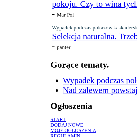
pokoju. Czy to wina tych
-
Mar Pol
Wypadek podczas pokazów kaskaderskic
Selekcja naturalna. Trzeb
-
panter
Gorące tematy.
Wypadek podczas poka
Nad zalewem powstaje
Ogłoszenia
START
DODAJ NOWE
MOJE OGŁOSZENIA
REGULAMIN