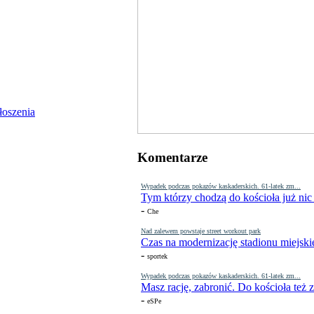
Komentarze
Wypadek podczas pokazów kaskaderskich. 61-latek zm...
Tym którzy chodzą do kościoła już nic
-
Che
Nad zalewem powstaje street workout park
Czas na modernizację stadionu miejski
-
sportek
Wypadek podczas pokazów kaskaderskich. 61-latek zm...
Masz rację, zabronić. Do kościoła też
-
eSPe