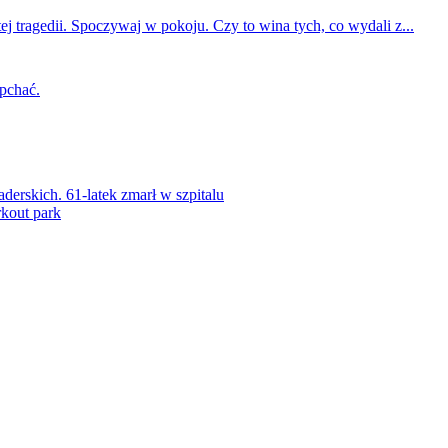
ej tragedii. Spoczywaj w pokoju. Czy to wina tych, co wydali z...
 pchać.
rskich. 61-latek zmarł w szpitalu
kout park