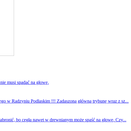
 nie musi spadać na głowę.
ego w Radzyniu Podlaskim !!! Zadaszoną główną trybunę wraz z sz...
 zabronić, bo cegła nawet w drewnianym może spaść na głowę. Czy...