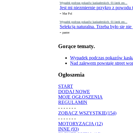
Wypadek podczas pokazów kaskaderskich. 61-latek zm...
Jest mi niezmiernie przykro z powodu t
-
Mar Pol
Wypadek podczas pokazów kaskaderskich. 61-latek zm...
Selekcja naturalna. Trzeba było się nie
-
panter
Gorące tematy.
Wypadek podczas pokazów kaskade
Nad zalewem powstaje street wor
Ogłoszenia
START
DODAJ NOWE
MOJE OGŁOSZENIA
REGULAMIN
- - - - - - -
ZOBACZ WSZYSTKIE(154)
- - - - - - -
MOTORYZACJA (12)
INNE (93)