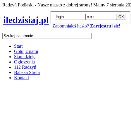
Radzyń Podlaski - Nasze miasto z dobrej strony! Mamy
7 sierpnia 2
iledzisiaj.pl
Zapomniałeś hasło?
Zarejestruj się!
Start
Gotuj z nami
Stare dzieje
Ogłoszenia
112 Radzyń
Babska Strefa
Kontakt