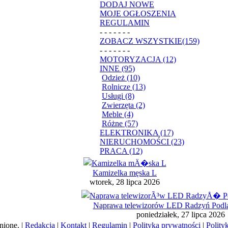
DODAJ NOWE
MOJE OGŁOSZENIA
REGULAMIN
- - - - - - -
ZOBACZ WSZYSTKIE(159)
- - - - - - -
MOTORYZACJA (12)
INNE (95)
Odzież (10)
Rolnicze (13)
Usługi (8)
Zwierzęta (2)
Meble (4)
Różne (57)
ELEKTRONIKA (17)
NIERUCHOMOŚCI (23)
PRACA (12)
Kamizelka męska L
wtorek, 28 lipca 2026
Naprawa telewizorów LED Radzyń Podlas
poniedziałek, 27 lipca 2026
nione. |
Redakcja
|
Kontakt
|
Regulamin
|
Polityka prywatności
|
Polity