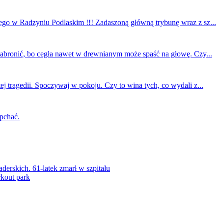
ego w Radzyniu Podlaskim !!! Zadaszoną główną trybunę wraz z sz...
 zabronić, bo cegła nawet w drewnianym może spaść na głowę. Czy...
ej tragedii. Spoczywaj w pokoju. Czy to wina tych, co wydali z...
 pchać.
rskich. 61-latek zmarł w szpitalu
kout park