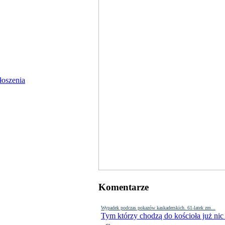
Komentarze
Wypadek podczas pokazów kaskaderskich. 61-latek zm...
Tym którzy chodzą do kościoła już nic
-