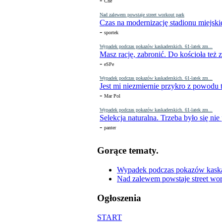
Che
Nad zalewem powstaje street workout park
Czas na modernizację stadionu miejski
-
sportek
Wypadek podczas pokazów kaskaderskich. 61-latek zm...
Masz rację, zabronić. Do kościoła też
-
eSPe
Wypadek podczas pokazów kaskaderskich. 61-latek zm...
Jest mi niezmiernie przykro z powodu t
-
Mar Pol
Wypadek podczas pokazów kaskaderskich. 61-latek zm...
Selekcja naturalna. Trzeba było się nie
-
panter
Gorące tematy.
Wypadek podczas pokazów kaskade
Nad zalewem powstaje street wor
Ogłoszenia
START