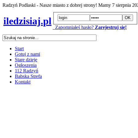
Radzyń Podlaski - Nasze miasto z dobrej strony! Mamy
7 sierpnia 2
iledzisiaj.pl
Zapomniałeś hasło?
Zarejestruj się!
Start
Gotuj z nami
Stare dzieje
Ogłoszenia
112 Radzyń
Babska Strefa
Kontakt