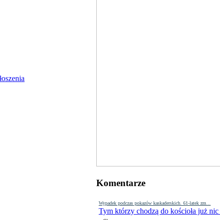
Komentarze
Wypadek podczas pokazów kaskaderskich. 61-latek zm...
Tym którzy chodzą do kościoła już nic
-