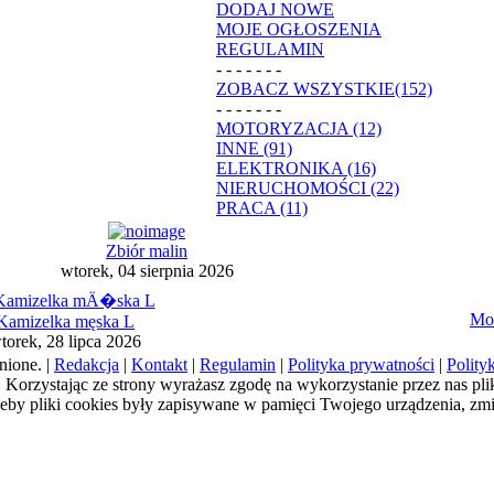
DODAJ NOWE
MOJE OGŁOSZENIA
REGULAMIN
- - - - - - -
ZOBACZ WSZYSTKIE(152)
- - - - - - -
MOTORYZACJA (12)
INNE (91)
ELEKTRONIKA (16)
NIERUCHOMOŚCI (22)
PRACA (11)
Zbiór malin
wtorek, 04 sierpnia 2026
Mon
Kamizelka męska L
torek, 28 lipca 2026
nione. |
Redakcja
|
Kontakt
|
Regulamin
|
Polityka prywatności
|
Polity
a). Korzystając ze strony wyrażasz zgodę na wykorzystanie przez nas pl
żeby pliki cookies były zapisywane w pamięci Twojego urządzenia, zm