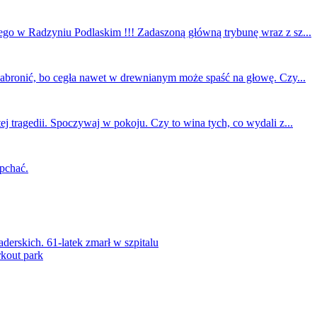
ego w Radzyniu Podlaskim !!! Zadaszoną główną trybunę wraz z sz...
 zabronić, bo cegła nawet w drewnianym może spaść na głowę. Czy...
ej tragedii. Spoczywaj w pokoju. Czy to wina tych, co wydali z...
 pchać.
rskich. 61-latek zmarł w szpitalu
kout park