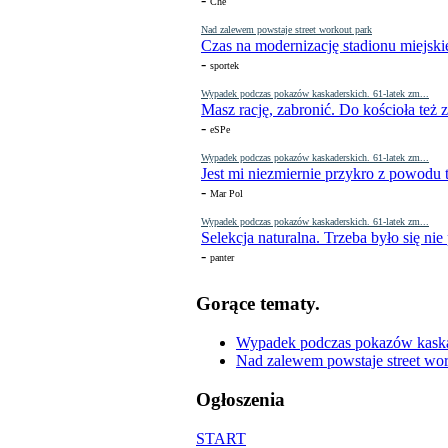
Che
Nad zalewem powstaje street workout park
Czas na modernizację stadionu miejski
-
sportek
Wypadek podczas pokazów kaskaderskich. 61-latek zm...
Masz rację, zabronić. Do kościoła też
-
eSPe
Wypadek podczas pokazów kaskaderskich. 61-latek zm...
Jest mi niezmiernie przykro z powodu t
-
Mar Pol
Wypadek podczas pokazów kaskaderskich. 61-latek zm...
Selekcja naturalna. Trzeba było się nie
-
panter
Gorące tematy.
Wypadek podczas pokazów kaskade
Nad zalewem powstaje street wor
Ogłoszenia
START