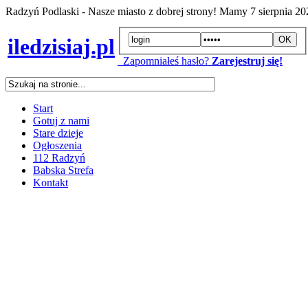
Radzyń Podlaski - Nasze miasto z dobrej strony! Mamy
7 sierpnia 2
iledzisiaj.pl
Zapomniałeś hasło?
Zarejestruj się!
Start
Gotuj z nami
Stare dzieje
Ogłoszenia
112 Radzyń
Babska Strefa
Kontakt