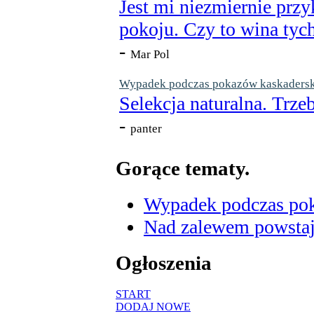
Jest mi niezmiernie przy
pokoju. Czy to wina tych
-
Mar Pol
Wypadek podczas pokazów kaskaderskic
Selekcja naturalna. Trzeb
-
panter
Gorące tematy.
Wypadek podczas poka
Nad zalewem powstaje
Ogłoszenia
START
DODAJ NOWE