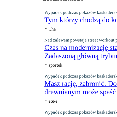
Wypadek podczas pokazów kaskaderskic
Tym którzy chodzą do ko
-
Che
Nad zalewem powstaje street workout 
Czas na modernizację st
Zadaszoną główną trybun
-
sportek
Wypadek podczas pokazów kaskaderskic
Masz rację, zabronić. Do
drewnianym może spaść n
-
eSPe
Wypadek podczas pokazów kaskaderskic