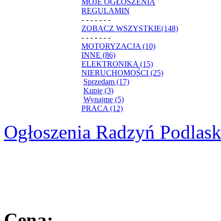
MOJE OGŁOSZENIA
REGULAMIN
- - - - - - -
ZOBACZ WSZYSTKIE(148)
- - - - - - -
MOTORYZACJA (10)
INNE (86)
ELEKTRONIKA (15)
NIERUCHOMOŚCI (25)
Sprzedam (17)
Kupię (3)
Wynajmę (5)
PRACA (12)
Ogłoszenia Radzyń Podlask
Cena: