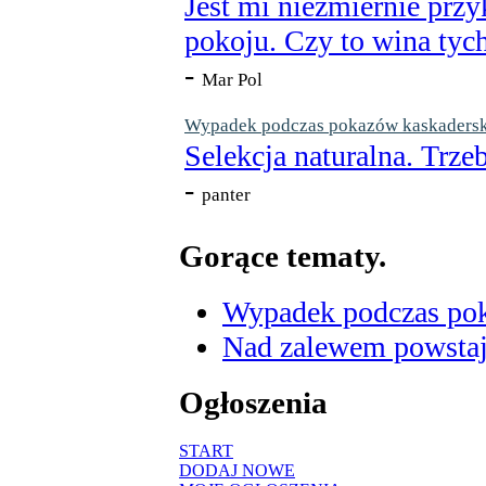
Jest mi niezmiernie przy
pokoju. Czy to wina tych
-
Mar Pol
Wypadek podczas pokazów kaskaderskic
Selekcja naturalna. Trzeb
-
panter
Gorące tematy.
Wypadek podczas poka
Nad zalewem powstaje
Ogłoszenia
START
DODAJ NOWE