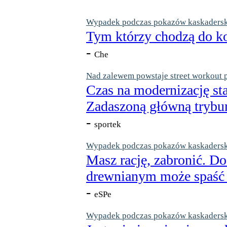
Wypadek podczas pokazów kaskaderskic
Tym którzy chodzą do ko
-
Che
Nad zalewem powstaje street workout 
Czas na modernizację st
Zadaszoną główną trybun
-
sportek
Wypadek podczas pokazów kaskaderskic
Masz rację, zabronić. Do
drewnianym może spaść n
-
eSPe
Wypadek podczas pokazów kaskaderskic