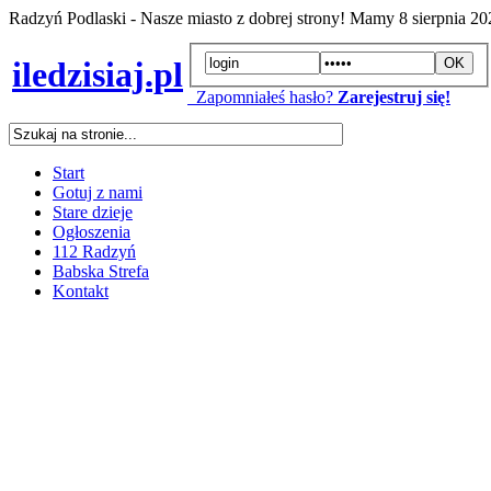
Radzyń Podlaski - Nasze miasto z dobrej strony! Mamy
8 sierpnia 2
iledzisiaj.pl
Zapomniałeś hasło?
Zarejestruj się!
Start
Gotuj z nami
Stare dzieje
Ogłoszenia
112 Radzyń
Babska Strefa
Kontakt