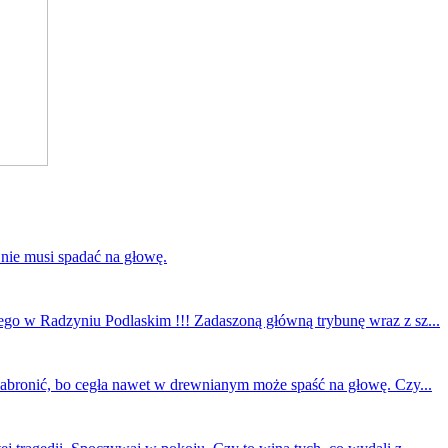
 nie musi spadać na głowę.
ego w Radzyniu Podlaskim !!! Zadaszoną główną trybunę wraz z sz...
 zabronić, bo cegła nawet w drewnianym może spaść na głowę. Czy...