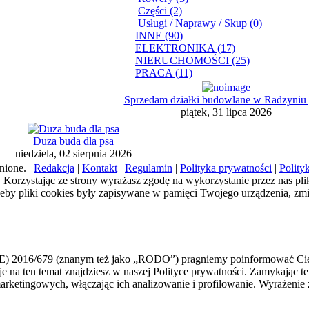
Części (2)
Usługi / Naprawy / Skup (0)
INNE (90)
ELEKTRONIKA (17)
NIERUCHOMOŚCI (25)
PRACA (11)
Sprzedam działki budowlane w Radzyniu 
piątek, 31 lipca 2026
Duza buda dla psa
niedziela, 02 sierpnia 2026
nione. |
Redakcja
|
Kontakt
|
Regulamin
|
Polityka prywatności
|
Polity
a). Korzystając ze strony wyrażasz zgodę na wykorzystanie przez nas pl
żeby pliki cookies były zapisywane w pamięci Twojego urządzenia, zm
E) 2016/679 (znanym też jako „RODO”) pragniemy poinformować Cię,
macje na ten temat znajdziesz w naszej Polityce prywatności. Zamykają
h marketingowych, włączając ich analizowanie i profilowanie. Wyraże