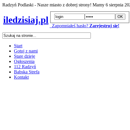
Radzyń Podlaski - Nasze miasto z dobrej strony! Mamy
6 sierpnia 2
iledzisiaj.pl
Zapomniałeś hasło?
Zarejestruj się!
Start
Gotuj z nami
Stare dzieje
Ogłoszenia
112 Radzyń
Babska Strefa
Kontakt