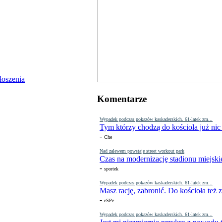
Komentarze
Wypadek podczas pokazów kaskaderskich. 61-latek zm...
Tym którzy chodzą do kościoła już nic
-
Che
Nad zalewem powstaje street workout park
Czas na modernizację stadionu miejski
-
sportek
Wypadek podczas pokazów kaskaderskich. 61-latek zm...
Masz rację, zabronić. Do kościoła też
-
eSPe
Wypadek podczas pokazów kaskaderskich. 61-latek zm...