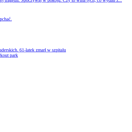
ej tragedii. Spoczywaj w pokoju. Czy to wina tych, co wydali z...
 pchać.
rskich. 61-latek zmarł w szpitalu
kout park