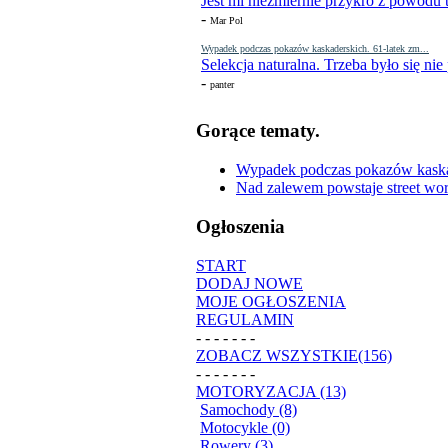
Jest mi niezmiernie przykro z powodu t
-
Mar Pol
Wypadek podczas pokazów kaskaderskich. 61-latek zm...
Selekcja naturalna. Trzeba było się nie
-
panter
Gorące tematy.
Wypadek podczas pokazów kaskade
Nad zalewem powstaje street wor
Ogłoszenia
START
DODAJ NOWE
MOJE OGŁOSZENIA
REGULAMIN
- - - - - - -
ZOBACZ WSZYSTKIE(156)
- - - - - - -
MOTORYZACJA (13)
Samochody (8)
Motocykle (0)
Rowery (3)