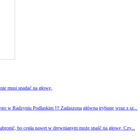
 nie musi spadać na głowę.
ego w Radzyniu Podlaskim !!! Zadaszoną główną trybunę wraz z sz...
 zabronić, bo cegła nawet w drewnianym może spaść na głowę. Czy...