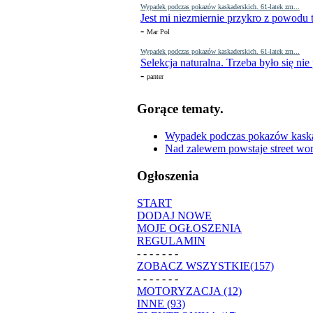
Wypadek podczas pokazów kaskaderskich. 61-latek zm...
Jest mi niezmiernie przykro z powodu t
-
Mar Pol
Wypadek podczas pokazów kaskaderskich. 61-latek zm...
Selekcja naturalna. Trzeba było się nie
-
panter
Gorące tematy.
Wypadek podczas pokazów kaskade
Nad zalewem powstaje street wor
Ogłoszenia
START
DODAJ NOWE
MOJE OGŁOSZENIA
REGULAMIN
- - - - - - -
ZOBACZ WSZYSTKIE(157)
- - - - - - -
MOTORYZACJA (12)
INNE (93)