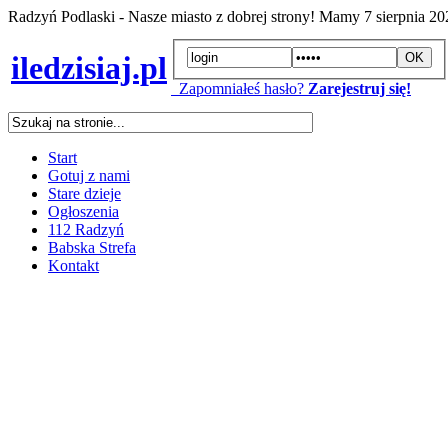
Radzyń Podlaski - Nasze miasto z dobrej strony! Mamy
7 sierpnia 2
iledzisiaj.pl
Zapomniałeś hasło?
Zarejestruj się!
Start
Gotuj z nami
Stare dzieje
Ogłoszenia
112 Radzyń
Babska Strefa
Kontakt