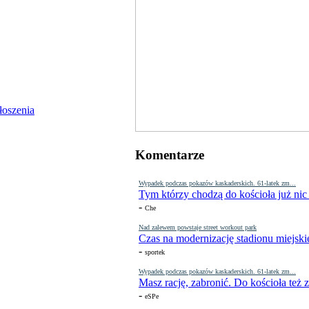
Komentarze
Wypadek podczas pokazów kaskaderskich. 61-latek zm...
Tym którzy chodzą do kościoła już nic
-
Che
Nad zalewem powstaje street workout park
Czas na modernizację stadionu miejski
-
sportek
Wypadek podczas pokazów kaskaderskich. 61-latek zm...
Masz rację, zabronić. Do kościoła też
-
eSPe