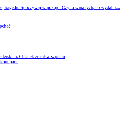
ej tragedii. Spoczywaj w pokoju. Czy to wina tych, co wydali z...
 pchać.
rskich. 61-latek zmarł w szpitalu
kout park