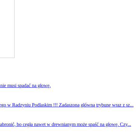
 nie musi spadać na głowę.
ego w Radzyniu Podlaskim !!! Zadaszoną główną trybunę wraz z sz...
 zabronić, bo cegła nawet w drewnianym może spaść na głowę. Czy...