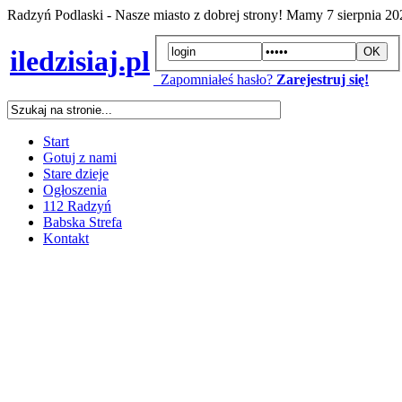
Radzyń Podlaski - Nasze miasto z dobrej strony! Mamy
7 sierpnia 2
iledzisiaj.pl
Zapomniałeś hasło?
Zarejestruj się!
Start
Gotuj z nami
Stare dzieje
Ogłoszenia
112 Radzyń
Babska Strefa
Kontakt