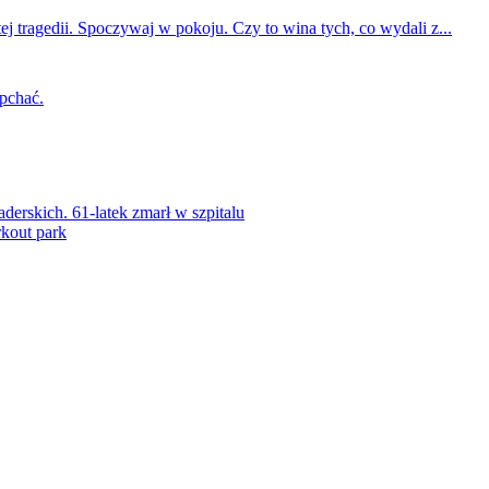
ej tragedii. Spoczywaj w pokoju. Czy to wina tych, co wydali z...
 pchać.
rskich. 61-latek zmarł w szpitalu
kout park