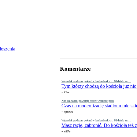
Komentarze
Wypadek podczas pokazów kaskaderskich. 61-latek zm...
Tym którzy chodzą do kościoła już nic
-
Che
Nad zalewem powstaje street workout park
Czas na modernizację stadionu miejski
-
sportek
Wypadek podczas pokazów kaskaderskich. 61-latek zm...
Masz rację, zabronić. Do kościoła też
-
eSPe