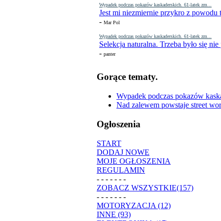
Wypadek podczas pokazów kaskaderskich. 61-latek zm...
Jest mi niezmiernie przykro z powodu t
-
Mar Pol
Wypadek podczas pokazów kaskaderskich. 61-latek zm...
Selekcja naturalna. Trzeba było się nie
-
panter
Gorące tematy.
Wypadek podczas pokazów kaskade
Nad zalewem powstaje street wor
Ogłoszenia
START
DODAJ NOWE
MOJE OGŁOSZENIA
REGULAMIN
- - - - - - -
ZOBACZ WSZYSTKIE(157)
- - - - - - -
MOTORYZACJA (12)
INNE (93)