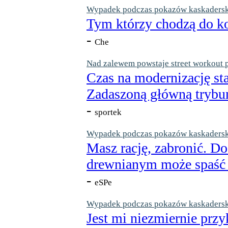
Wypadek podczas pokazów kaskaderskic
Tym którzy chodzą do ko
-
Che
Nad zalewem powstaje street workout 
Czas na modernizację st
Zadaszoną główną trybun
-
sportek
Wypadek podczas pokazów kaskaderskic
Masz rację, zabronić. Do
drewnianym może spaść n
-
eSPe
Wypadek podczas pokazów kaskaderskic
Jest mi niezmiernie przy