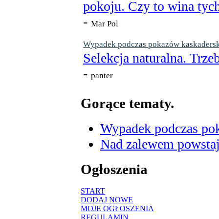
pokoju. Czy to wina tych
-
Mar Pol
Wypadek podczas pokazów kaskaderskic
Selekcja naturalna. Trzeb
-
panter
Gorące tematy.
Wypadek podczas poka
Nad zalewem powstaje
Ogłoszenia
START
DODAJ NOWE
MOJE OGŁOSZENIA
REGULAMIN