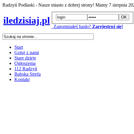
Radzyń Podlaski - Nasze miasto z dobrej strony! Mamy
7 sierpnia 2
iledzisiaj.pl
Zapomniałeś hasło?
Zarejestruj się!
Start
Gotuj z nami
Stare dzieje
Ogłoszenia
112 Radzyń
Babska Strefa
Kontakt