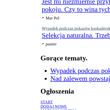
Jest mi niezmiernie przy
pokoju. Czy to wina tych
-
Mar Pol
Wypadek podczas pokazów kaskaderskic
Selekcja naturalna. Trzeb
-
panter
Gorące tematy.
Wypadek podczas poka
Nad zalewem powstaje
Ogłoszenia
START
DODAJ NOWE