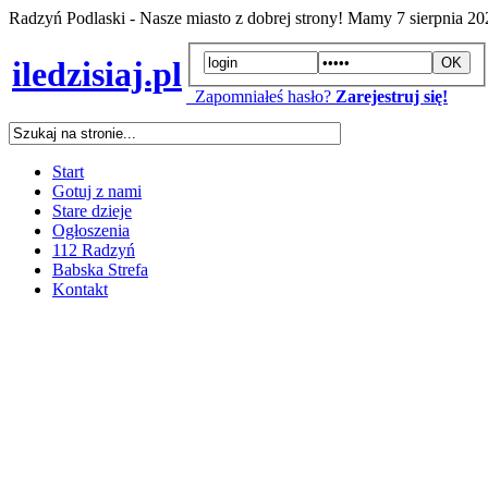
Radzyń Podlaski - Nasze miasto z dobrej strony! Mamy
7 sierpnia 2
iledzisiaj.pl
Zapomniałeś hasło?
Zarejestruj się!
Start
Gotuj z nami
Stare dzieje
Ogłoszenia
112 Radzyń
Babska Strefa
Kontakt