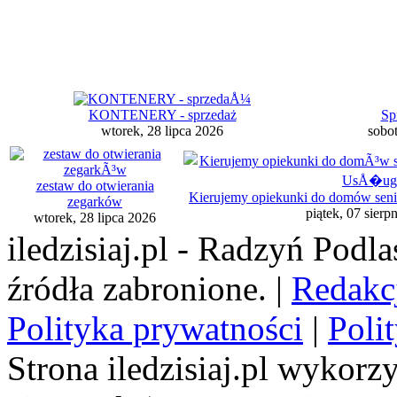
KONTENERY - sprzedaż
Sp
wtorek, 28 lipca 2026
sobot
zestaw do otwierania
Kierujemy opiekunki do domów seni
zegarków
piątek, 07 sierp
wtorek, 28 lipca 2026
iledzisiaj.pl - Radzyń Podl
źródła zabronione. |
Redakc
Polityka prywatności
|
Poli
Strona iledzisiaj.pl wykorzy