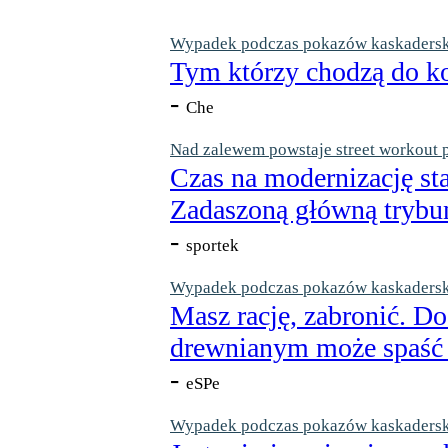
Wypadek podczas pokazów kaskaderskic
Tym którzy chodzą do ko
-
Che
Nad zalewem powstaje street workout 
Czas na modernizację st
Zadaszoną główną trybun
-
sportek
Wypadek podczas pokazów kaskaderskic
Masz rację, zabronić. Do
drewnianym może spaść n
-
eSPe
Wypadek podczas pokazów kaskaderskic