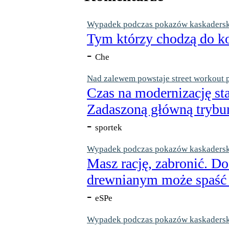
Wypadek podczas pokazów kaskaderskic
Tym którzy chodzą do ko
-
Che
Nad zalewem powstaje street workout 
Czas na modernizację st
Zadaszoną główną trybun
-
sportek
Wypadek podczas pokazów kaskaderskic
Masz rację, zabronić. Do
drewnianym może spaść n
-
eSPe
Wypadek podczas pokazów kaskaderskic