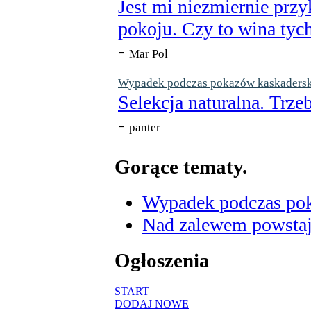
Jest mi niezmiernie przy
pokoju. Czy to wina tych
-
Mar Pol
Wypadek podczas pokazów kaskaderskic
Selekcja naturalna. Trzeb
-
panter
Gorące tematy.
Wypadek podczas poka
Nad zalewem powstaje
Ogłoszenia
START
DODAJ NOWE