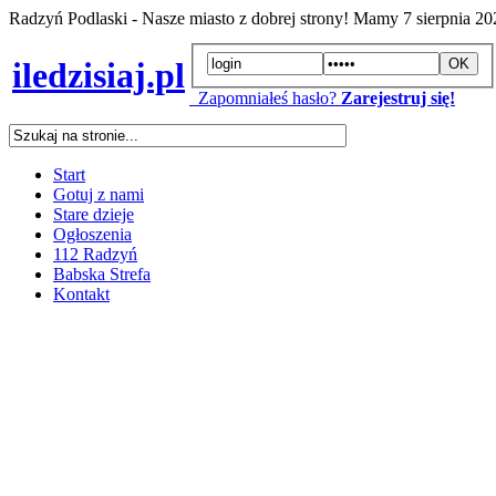
Radzyń Podlaski - Nasze miasto z dobrej strony! Mamy
7 sierpnia 2
iledzisiaj.pl
Zapomniałeś hasło?
Zarejestruj się!
Start
Gotuj z nami
Stare dzieje
Ogłoszenia
112 Radzyń
Babska Strefa
Kontakt