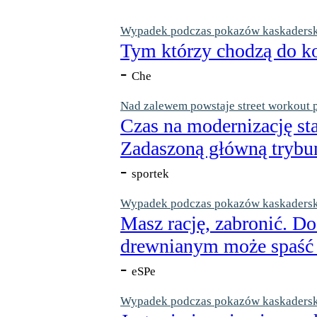
Wypadek podczas pokazów kaskaderskic
Tym którzy chodzą do ko
-
Che
Nad zalewem powstaje street workout 
Czas na modernizację st
Zadaszoną główną trybun
-
sportek
Wypadek podczas pokazów kaskaderskic
Masz rację, zabronić. Do
drewnianym może spaść n
-
eSPe
Wypadek podczas pokazów kaskaderskic