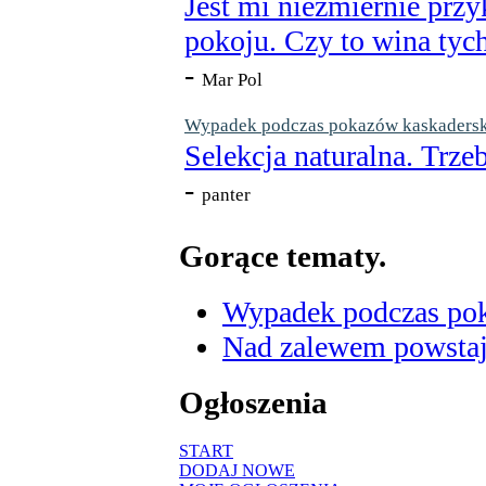
Jest mi niezmiernie przy
pokoju. Czy to wina tych
-
Mar Pol
Wypadek podczas pokazów kaskaderskic
Selekcja naturalna. Trzeb
-
panter
Gorące tematy.
Wypadek podczas poka
Nad zalewem powstaje
Ogłoszenia
START
DODAJ NOWE