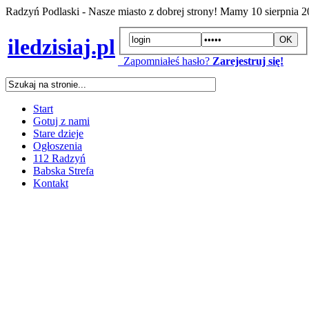
Radzyń Podlaski - Nasze miasto z dobrej strony! Mamy
10 sierpnia 
iledzisiaj.pl
Zapomniałeś hasło?
Zarejestruj się!
Start
Gotuj z nami
Stare dzieje
Ogłoszenia
112 Radzyń
Babska Strefa
Kontakt