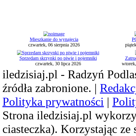
Mieszkanie do wynajęcia
P
czwartek, 06 sierpnia 2026
piąte
Sprzedam skrzynki po piwie i pojemniki
Zatru
czwartek, 30 lipca 2026
wtorek,
iledzisiaj.pl - Radzyń Podl
źródła zabronione. |
Redakc
Polityka prywatności
|
Poli
Strona iledzisiaj.pl wykorzy
ciasteczka). Korzystając ze