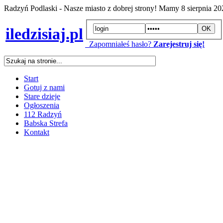
Radzyń Podlaski - Nasze miasto z dobrej strony! Mamy
8 sierpnia 2
iledzisiaj.pl
Zapomniałeś hasło?
Zarejestruj się!
Start
Gotuj z nami
Stare dzieje
Ogłoszenia
112 Radzyń
Babska Strefa
Kontakt