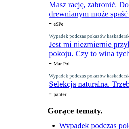
Masz rację, zabronić. Do
drewnianym może spaść n
-
eSPe
Wypadek podczas pokazów kaskaderskic
Jest mi niezmiernie przy
pokoju. Czy to wina tych
-
Mar Pol
Wypadek podczas pokazów kaskaderskic
Selekcja naturalna. Trzeb
-
panter
Gorące tematy.
Wypadek podczas poka