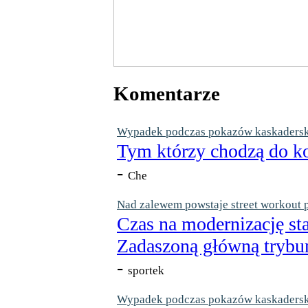
Komentarze
Wypadek podczas pokazów kaskaderskic
Tym którzy chodzą do ko
-
Che
Nad zalewem powstaje street workout 
Czas na modernizację st
Zadaszoną główną trybun
-
sportek
Wypadek podczas pokazów kaskaderskic