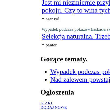
Jest mi niezmiernie przy
pokoju. Czy to wina tych
-
Mar Pol
Wypadek podczas pokazów kaskaderskic
Selekcja naturalna. Trzeb
-
panter
Gorące tematy.
Wypadek podczas poka
Nad zalewem powstaje
Ogłoszenia
START
DODAJ NOWE