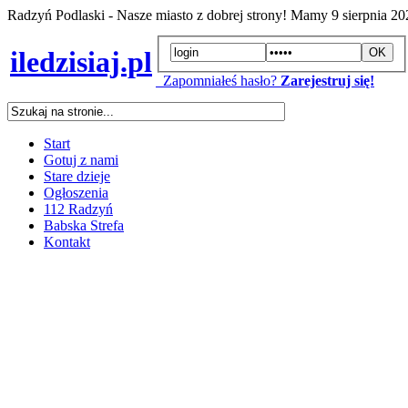
Radzyń Podlaski - Nasze miasto z dobrej strony! Mamy
9 sierpnia 2
iledzisiaj.pl
Zapomniałeś hasło?
Zarejestruj się!
Start
Gotuj z nami
Stare dzieje
Ogłoszenia
112 Radzyń
Babska Strefa
Kontakt