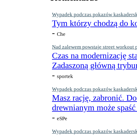
Wypadek podczas pokazów kaskaderskic
Tym którzy chodzą do ko
-
Che
Nad zalewem powstaje street workout 
Czas na modernizację st
Zadaszoną główną trybun
-
sportek
Wypadek podczas pokazów kaskaderskic
Masz rację, zabronić. Do
drewnianym może spaść n
-
eSPe
Wypadek podczas pokazów kaskaderskic