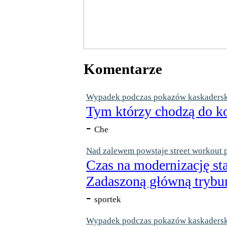
Komentarze
Wypadek podczas pokazów kaskaderskic
Tym którzy chodzą do ko
-
Che
Nad zalewem powstaje street workout 
Czas na modernizację st
Zadaszoną główną trybun
-
sportek
Wypadek podczas pokazów kaskaderskic