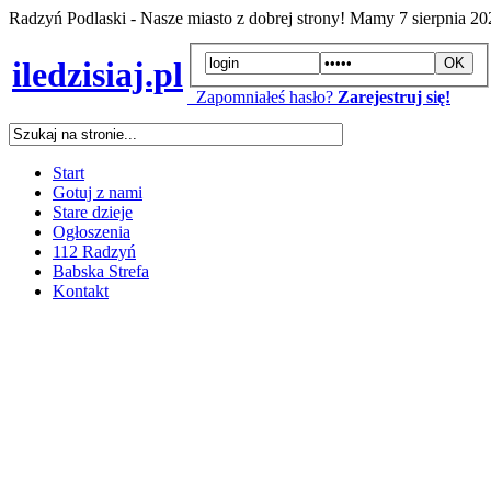
Radzyń Podlaski - Nasze miasto z dobrej strony! Mamy
7 sierpnia 2
iledzisiaj.pl
Zapomniałeś hasło?
Zarejestruj się!
Start
Gotuj z nami
Stare dzieje
Ogłoszenia
112 Radzyń
Babska Strefa
Kontakt