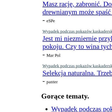
Masz rację, zabronić. Do
drewnianym może spaść n
-
eSPe
Wypadek podczas pokazów kaskaderskic
Jest mi niezmiernie przy
pokoju. Czy to wina tych
-
Mar Pol
Wypadek podczas pokazów kaskaderskic
Selekcja naturalna. Trzeb
-
panter
Gorące tematy.
Wypadek podczas poka