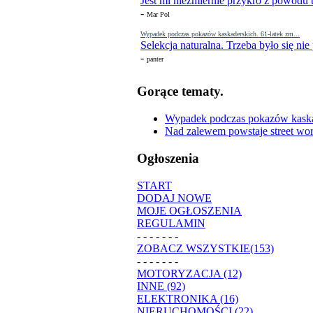
Jest mi niezmiernie przykro z powodu t
-
Mar Pol
Wypadek podczas pokazów kaskaderskich. 61-latek zm...
Selekcja naturalna. Trzeba było się nie
-
panter
Gorące tematy.
Wypadek podczas pokazów kaskade
Nad zalewem powstaje street wor
Ogłoszenia
START
DODAJ NOWE
MOJE OGŁOSZENIA
REGULAMIN
- - - - - - -
ZOBACZ WSZYSTKIE(153)
- - - - - - -
MOTORYZACJA (12)
INNE (92)
ELEKTRONIKA (16)
NIERUCHOMOŚCI (22)