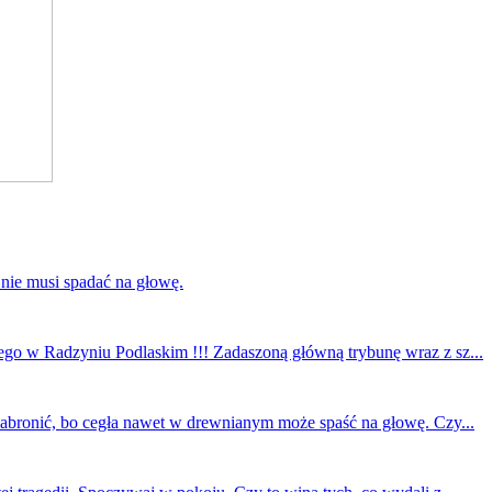
 nie musi spadać na głowę.
ego w Radzyniu Podlaskim !!! Zadaszoną główną trybunę wraz z sz...
 zabronić, bo cegła nawet w drewnianym może spaść na głowę. Czy...