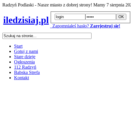
Radzyń Podlaski - Nasze miasto z dobrej strony! Mamy
7 sierpnia 2
iledzisiaj.pl
Zapomniałeś hasło?
Zarejestruj się!
Start
Gotuj z nami
Stare dzieje
Ogłoszenia
112 Radzyń
Babska Strefa
Kontakt