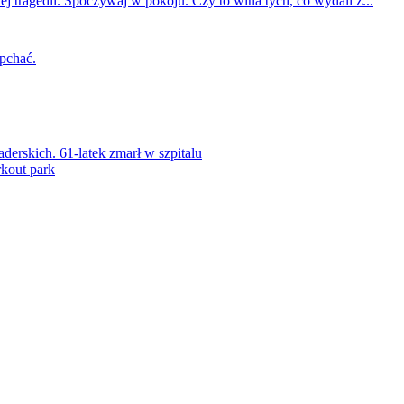
ej tragedii. Spoczywaj w pokoju. Czy to wina tych, co wydali z...
 pchać.
rskich. 61-latek zmarł w szpitalu
kout park