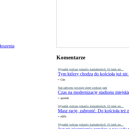
Komentarze
Wypadek podczas pokazów kaskaderskich. 61-latek zm...
Tym którzy chodzą do kościoła już nic
-
Che
Nad zalewem powstaje street workout park
Czas na modernizację stadionu miejski
-
sportek
Wypadek podczas pokazów kaskaderskich. 61-latek zm...
Masz rację, zabronić. Do kościoła też
-
eSPe
Wypadek podczas pokazów kaskaderskich. 61-latek zm...