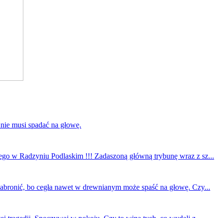
 nie musi spadać na głowę.
ego w Radzyniu Podlaskim !!! Zadaszoną główną trybunę wraz z sz...
 zabronić, bo cegła nawet w drewnianym może spaść na głowę. Czy...