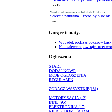
Jest mi niezmiernie przykro z powodu t
-
Mar Pol
Wypadek podczas pokazów kaskaderskich. 61-latek zm...
Selekcja naturalna. Trzeba było się nie
-
panter
Gorące tematy.
Wypadek podczas pokazów kaskade
Nad zalewem powstaje street wor
Ogłoszenia
START
DODAJ NOWE
MOJE OGŁOSZENIA
REGULAMIN
- - - - - - -
ZOBACZ WSZYSTKIE(161)
- - - - - - -
MOTORYZACJA (12)
INNE (95)
ELEKTRONIKA (17)
NIERUCHOMOŚCI (24)