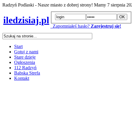
Radzyń Podlaski - Nasze miasto z dobrej strony! Mamy
7 sierpnia 2
iledzisiaj.pl
Zapomniałeś hasło?
Zarejestruj się!
Start
Gotuj z nami
Stare dzieje
Ogłoszenia
112 Radzyń
Babska Strefa
Kontakt