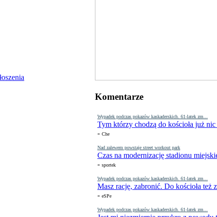
Komentarze
Wypadek podczas pokazów kaskaderskich. 61-latek zm...
Tym którzy chodzą do kościoła już nic
-
Che
Nad zalewem powstaje street workout park
Czas na modernizację stadionu miejski
-
sportek
Wypadek podczas pokazów kaskaderskich. 61-latek zm...
Masz rację, zabronić. Do kościoła też
-
eSPe
Wypadek podczas pokazów kaskaderskich. 61-latek zm...