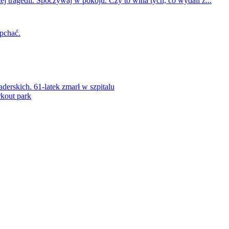
ej tragedii. Spoczywaj w pokoju. Czy to wina tych, co wydali z...
 pchać.
rskich. 61-latek zmarł w szpitalu
kout park