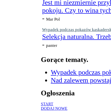
Jest mi niezmiernie przy
pokoju. Czy to wina tych
-
Mar Pol
Wypadek podczas pokazów kaskaderskic
Selekcja naturalna. Trzeb
-
panter
Gorące tematy.
Wypadek podczas poka
Nad zalewem powstaje
Ogłoszenia
START
DODAJ NOWE