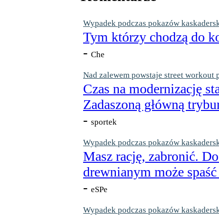
Wypadek podczas pokazów kaskaderskic
Tym którzy chodzą do ko
-
Che
Nad zalewem powstaje street workout 
Czas na modernizację st
Zadaszoną główną trybun
-
sportek
Wypadek podczas pokazów kaskaderskic
Masz rację, zabronić. Do
drewnianym może spaść n
-
eSPe
Wypadek podczas pokazów kaskaderskic