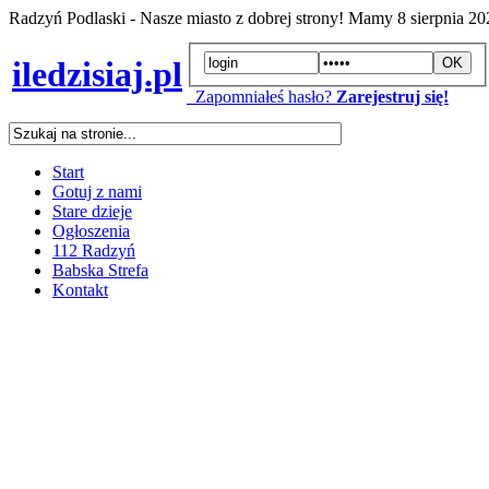
Radzyń Podlaski - Nasze miasto z dobrej strony! Mamy
8 sierpnia 2
iledzisiaj.pl
Zapomniałeś hasło?
Zarejestruj się!
Start
Gotuj z nami
Stare dzieje
Ogłoszenia
112 Radzyń
Babska Strefa
Kontakt