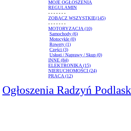
MOJE OGŁOSZENIA
REGULAMIN
- - - - - - -
ZOBACZ WSZYSTKIE(145)
- - - - - - -
MOTORYZACJA (10)
Samochody (6)
Motocykle (0)
Rowery (1)
Części (3)
Usługi / Naprawy / Skup (0)
INNE (84)
ELEKTRONIKA (15)
NIERUCHOMOŚCI (24)
PRACA (12)
Ogłoszenia Radzyń Podlask