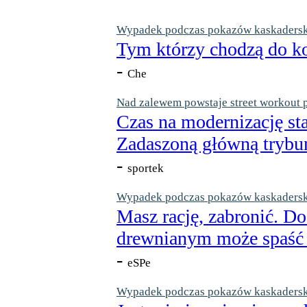
Wypadek podczas pokazów kaskaderskic
Tym którzy chodzą do ko
-
Che
Nad zalewem powstaje street workout 
Czas na modernizację st
Zadaszoną główną trybun
-
sportek
Wypadek podczas pokazów kaskaderskic
Masz rację, zabronić. Do
drewnianym może spaść n
-
eSPe
Wypadek podczas pokazów kaskaderskic