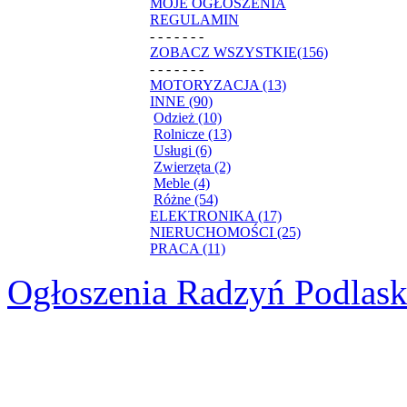
MOJE OGŁOSZENIA
REGULAMIN
- - - - - - -
ZOBACZ WSZYSTKIE(156)
- - - - - - -
MOTORYZACJA (13)
INNE (90)
Odzież (10)
Rolnicze (13)
Usługi (6)
Zwierzęta (2)
Meble (4)
Różne (54)
ELEKTRONIKA (17)
NIERUCHOMOŚCI (25)
PRACA (11)
Ogłoszenia Radzyń Podlask