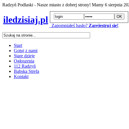
Radzyń Podlaski - Nasze miasto z dobrej strony! Mamy
6 sierpnia 2
iledzisiaj.pl
Zapomniałeś hasło?
Zarejestruj się!
Start
Gotuj z nami
Stare dzieje
Ogłoszenia
112 Radzyń
Babska Strefa
Kontakt