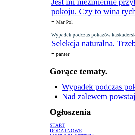
Jest mi niezmiernie przy
pokoju. Czy to wina tych
-
Mar Pol
Wypadek podczas pokazów kaskaderskic
Selekcja naturalna. Trzeb
-
panter
Gorące tematy.
Wypadek podczas poka
Nad zalewem powstaje
Ogłoszenia
START
DODAJ NOWE