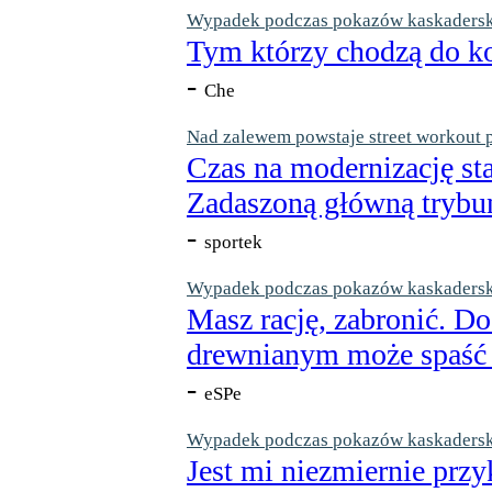
Wypadek podczas pokazów kaskaderskic
Tym którzy chodzą do ko
-
Che
Nad zalewem powstaje street workout 
Czas na modernizację st
Zadaszoną główną trybun
-
sportek
Wypadek podczas pokazów kaskaderskic
Masz rację, zabronić. Do
drewnianym może spaść n
-
eSPe
Wypadek podczas pokazów kaskaderskic
Jest mi niezmiernie przy