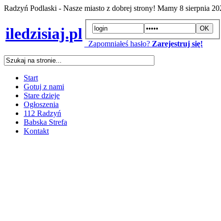
Radzyń Podlaski - Nasze miasto z dobrej strony! Mamy
8 sierpnia 2
iledzisiaj.pl
Zapomniałeś hasło?
Zarejestruj się!
Start
Gotuj z nami
Stare dzieje
Ogłoszenia
112 Radzyń
Babska Strefa
Kontakt