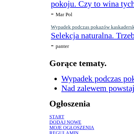
pokoju. Czy to wina tych
-
Mar Pol
Wypadek podczas pokazów kaskaderskic
Selekcja naturalna. Trzeb
-
panter
Gorące tematy.
Wypadek podczas poka
Nad zalewem powstaje
Ogłoszenia
START
DODAJ NOWE
MOJE OGŁOSZENIA
REGULAMIN