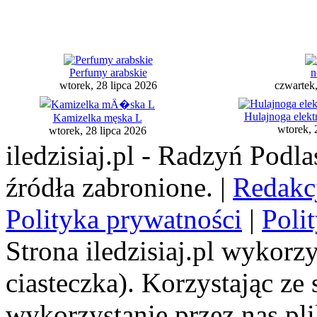
Perfumy arabskie
n
wtorek, 28 lipca 2026
czwartek,
Hulajnoga elekt
Kamizelka męska L
wtorek, 
wtorek, 28 lipca 2026
iledzisiaj.pl - Radzyń Podl
źródła zabronione. |
Redakc
Polityka prywatności
|
Poli
Strona iledzisiaj.pl wykorzy
ciasteczka). Korzystając ze
wykorzystanie przez nas pl