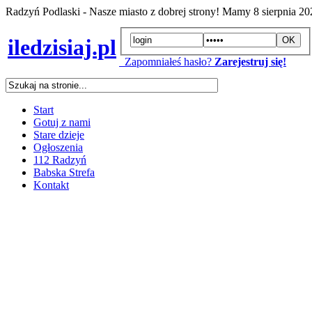
Radzyń Podlaski - Nasze miasto z dobrej strony! Mamy
8 sierpnia 2
iledzisiaj.pl
Zapomniałeś hasło?
Zarejestruj się!
Start
Gotuj z nami
Stare dzieje
Ogłoszenia
112 Radzyń
Babska Strefa
Kontakt