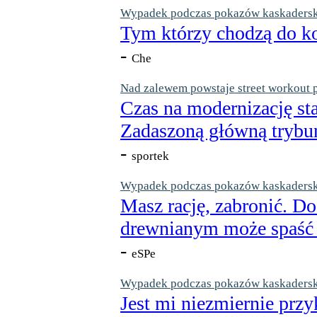
Wypadek podczas pokazów kaskaderskic
Tym którzy chodzą do ko
-
Che
Nad zalewem powstaje street workout 
Czas na modernizację st
Zadaszoną główną trybun
-
sportek
Wypadek podczas pokazów kaskaderskic
Masz rację, zabronić. Do
drewnianym może spaść n
-
eSPe
Wypadek podczas pokazów kaskaderskic
Jest mi niezmiernie przy