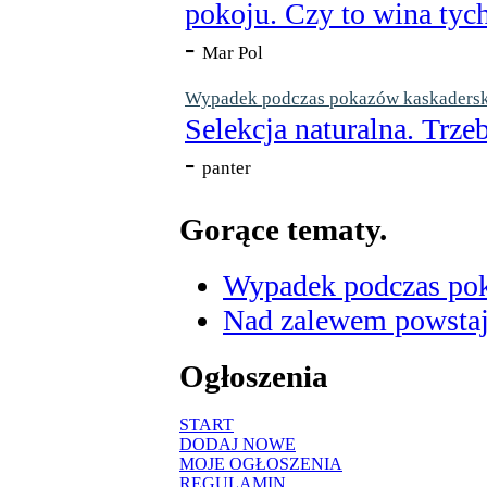
pokoju. Czy to wina tych
-
Mar Pol
Wypadek podczas pokazów kaskaderskic
Selekcja naturalna. Trzeb
-
panter
Gorące tematy.
Wypadek podczas poka
Nad zalewem powstaje
Ogłoszenia
START
DODAJ NOWE
MOJE OGŁOSZENIA
REGULAMIN