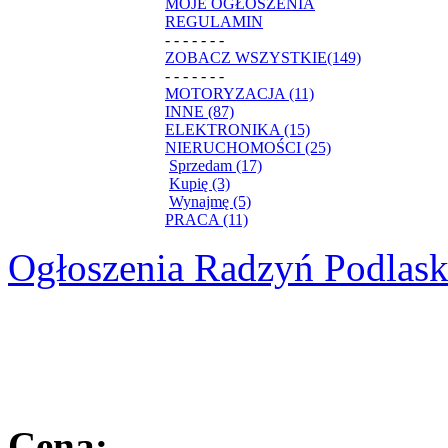
MOJE OGŁOSZENIA
REGULAMIN
- - - - - - -
ZOBACZ WSZYSTKIE(149)
- - - - - - -
MOTORYZACJA (11)
INNE (87)
ELEKTRONIKA (15)
NIERUCHOMOŚCI (25)
Sprzedam (17)
Kupię (3)
Wynajmę (5)
PRACA (11)
Ogłoszenia Radzyń Podlask
Cena: