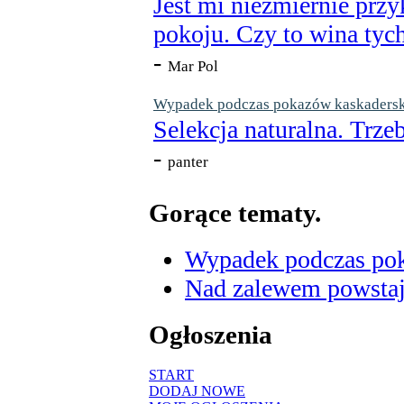
Jest mi niezmiernie przy
pokoju. Czy to wina tych
-
Mar Pol
Wypadek podczas pokazów kaskaderskic
Selekcja naturalna. Trzeb
-
panter
Gorące tematy.
Wypadek podczas poka
Nad zalewem powstaje
Ogłoszenia
START
DODAJ NOWE