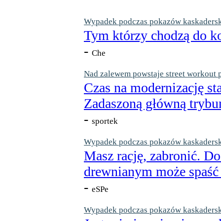
Wypadek podczas pokazów kaskaderskic
Tym którzy chodzą do ko
-
Che
Nad zalewem powstaje street workout 
Czas na modernizację st
Zadaszoną główną trybun
-
sportek
Wypadek podczas pokazów kaskaderskic
Masz rację, zabronić. Do
drewnianym może spaść n
-
eSPe
Wypadek podczas pokazów kaskaderskic