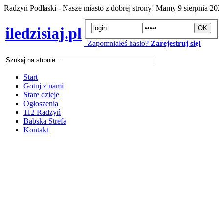
Radzyń Podlaski - Nasze miasto z dobrej strony! Mamy
9 sierpnia 2
iledzisiaj.pl
Zapomniałeś hasło?
Zarejestruj się!
Start
Gotuj z nami
Stare dzieje
Ogłoszenia
112 Radzyń
Babska Strefa
Kontakt