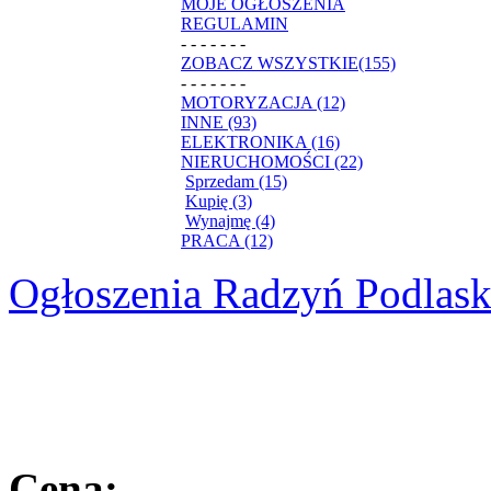
MOJE OGŁOSZENIA
REGULAMIN
- - - - - - -
ZOBACZ WSZYSTKIE(155)
- - - - - - -
MOTORYZACJA (12)
INNE (93)
ELEKTRONIKA (16)
NIERUCHOMOŚCI (22)
Sprzedam (15)
Kupię (3)
Wynajmę (4)
PRACA (12)
Ogłoszenia Radzyń Podlask
Cena: