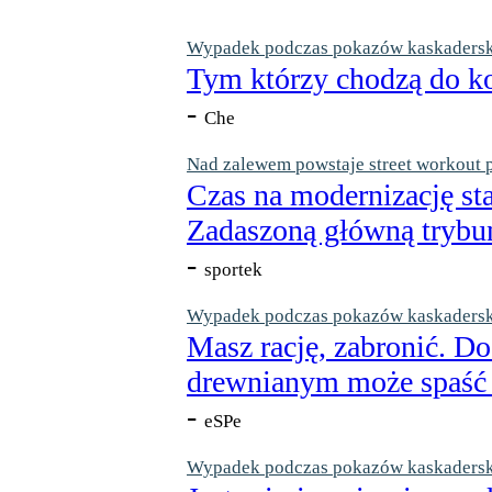
Wypadek podczas pokazów kaskaderskic
Tym którzy chodzą do ko
-
Che
Nad zalewem powstaje street workout 
Czas na modernizację st
Zadaszoną główną trybun
-
sportek
Wypadek podczas pokazów kaskaderskic
Masz rację, zabronić. Do
drewnianym może spaść n
-
eSPe
Wypadek podczas pokazów kaskaderskic