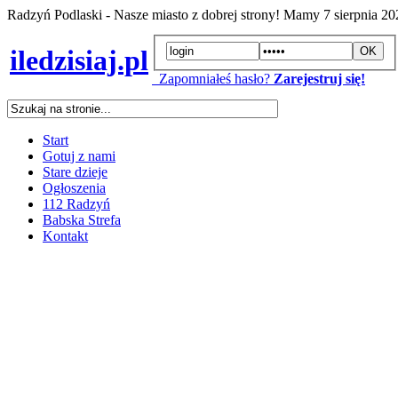
Radzyń Podlaski - Nasze miasto z dobrej strony! Mamy
7 sierpnia 2
iledzisiaj.pl
Zapomniałeś hasło?
Zarejestruj się!
Start
Gotuj z nami
Stare dzieje
Ogłoszenia
112 Radzyń
Babska Strefa
Kontakt