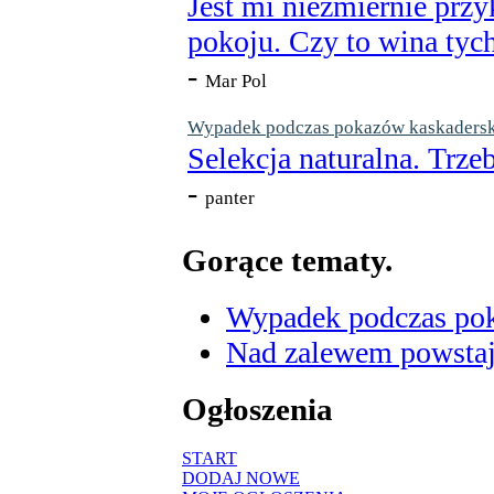
Jest mi niezmiernie przy
pokoju. Czy to wina tych
-
Mar Pol
Wypadek podczas pokazów kaskaderskic
Selekcja naturalna. Trzeb
-
panter
Gorące tematy.
Wypadek podczas poka
Nad zalewem powstaje
Ogłoszenia
START
DODAJ NOWE