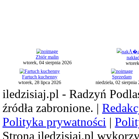
Zbiór malin
nakład
wtorek, 04 sierpnia 2026
wtorek
Fartuch kuchenny
Sprzedam
wtorek, 28 lipca 2026
niedziela, 02 sierpnia
iledzisiaj.pl - Radzyń Podl
źródła zabronione. |
Redakc
Polityka prywatności
|
Poli
Strona iledzisiaj.pl wykorzy