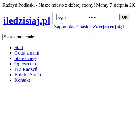
Radzyń Podlaski - Nasze miasto z dobrej strony! Mamy
7 sierpnia 2
iledzisiaj.pl
Zapomniałeś hasło?
Zarejestruj się!
Start
Gotuj z nami
Stare dzieje
Ogłoszenia
112 Radzyń
Babska Strefa
Kontakt