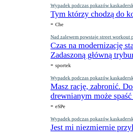
Wypadek podczas pokazów kaskaderskic
Tym którzy chodzą do ko
-
Che
Nad zalewem powstaje street workout 
Czas na modernizację st
Zadaszoną główną trybun
-
sportek
Wypadek podczas pokazów kaskaderskic
Masz rację, zabronić. Do
drewnianym może spaść n
-
eSPe
Wypadek podczas pokazów kaskaderskic
Jest mi niezmiernie przy