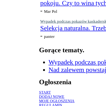
pokoju. Czy to wina tych
-
Mar Pol
Wypadek podczas pokazów kaskaderskic
Selekcja naturalna. Trzeb
-
panter
Gorące tematy.
Wypadek podczas poka
Nad zalewem powstaje
Ogłoszenia
START
DODAJ NOWE
MOJE OGŁOSZENIA
REGULAMIN