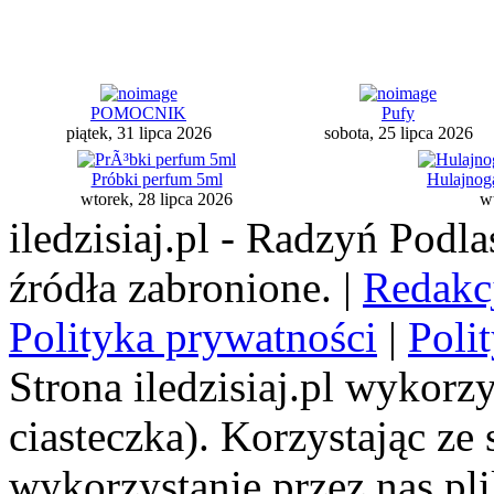
POMOCNIK
Pufy
piątek, 31 lipca 2026
sobota, 25 lipca 2026
Próbki perfum 5ml
Hulajnoga
wtorek, 28 lipca 2026
wt
iledzisiaj.pl - Radzyń Podl
źródła zabronione. |
Redakc
Polityka prywatności
|
Poli
Strona iledzisiaj.pl wykorzy
ciasteczka). Korzystając ze
wykorzystanie przez nas pl