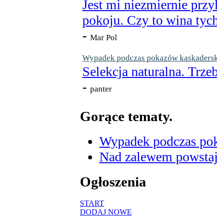
Jest mi niezmiernie przy
pokoju. Czy to wina tych
-
Mar Pol
Wypadek podczas pokazów kaskaderskic
Selekcja naturalna. Trzeb
-
panter
Gorące tematy.
Wypadek podczas poka
Nad zalewem powstaje
Ogłoszenia
START
DODAJ NOWE