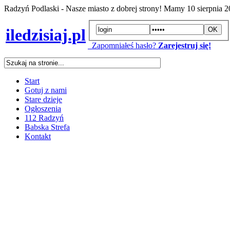
Radzyń Podlaski - Nasze miasto z dobrej strony! Mamy
10 sierpnia 
iledzisiaj.pl
Zapomniałeś hasło?
Zarejestruj się!
Start
Gotuj z nami
Stare dzieje
Ogłoszenia
112 Radzyń
Babska Strefa
Kontakt