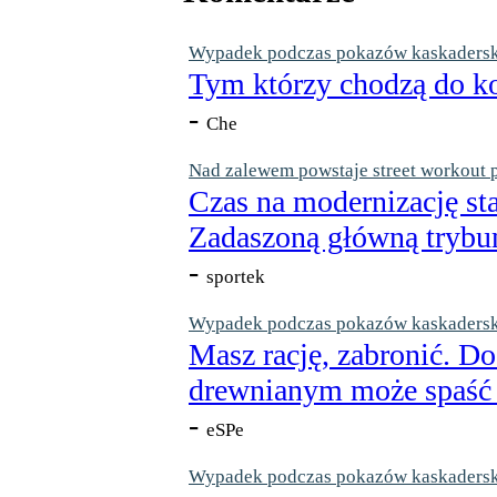
Wypadek podczas pokazów kaskaderskic
Tym którzy chodzą do ko
-
Che
Nad zalewem powstaje street workout 
Czas na modernizację st
Zadaszoną główną trybun
-
sportek
Wypadek podczas pokazów kaskaderskic
Masz rację, zabronić. Do
drewnianym może spaść n
-
eSPe
Wypadek podczas pokazów kaskaderskic