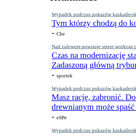
Wypadek podczas pokazów kaskaderskic
Tym którzy chodzą do ko
-
Che
Nad zalewem powstaje street workout 
Czas na modernizację st
Zadaszoną główną trybun
-
sportek
Wypadek podczas pokazów kaskaderskic
Masz rację, zabronić. Do
drewnianym może spaść n
-
eSPe
Wypadek podczas pokazów kaskaderskic