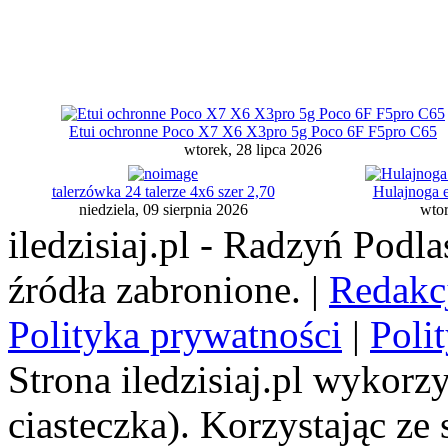
Etui ochronne Poco X7 X6 X3pro 5g Poco 6F F5pro C65
wtorek, 28 lipca 2026
talerzówka 24 talerze 4x6 szer 2,70
Hulajnoga e
niedziela, 09 sierpnia 2026
wtor
iledzisiaj.pl - Radzyń Podl
źródła zabronione. |
Redakc
Polityka prywatności
|
Poli
Strona iledzisiaj.pl wykorzy
ciasteczka). Korzystając ze