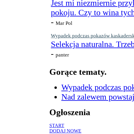
Jest mi niezmiernie przy
pokoju. Czy to wina tych
-
Mar Pol
Wypadek podczas pokazów kaskaderskic
Selekcja naturalna. Trzeb
-
panter
Gorące tematy.
Wypadek podczas poka
Nad zalewem powstaje
Ogłoszenia
START
DODAJ NOWE