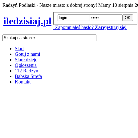
Radzyń Podlaski - Nasze miasto z dobrej strony! Mamy
10 sierpnia 
iledzisiaj.pl
Zapomniałeś hasło?
Zarejestruj się!
Start
Gotuj z nami
Stare dzieje
Ogłoszenia
112 Radzyń
Babska Strefa
Kontakt