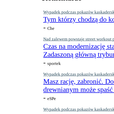
Wypadek podczas pokazów kaskaderskic
Tym którzy chodzą do ko
-
Che
Nad zalewem powstaje street workout 
Czas na modernizację st
Zadaszoną główną trybun
-
sportek
Wypadek podczas pokazów kaskaderskic
Masz rację, zabronić. Do
drewnianym może spaść n
-
eSPe
Wypadek podczas pokazów kaskaderskic