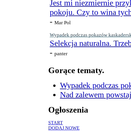
Jest mi niezmiernie przy
pokoju. Czy to wina tych
-
Mar Pol
Wypadek podczas pokazów kaskaderskic
Selekcja naturalna. Trzeb
-
panter
Gorące tematy.
Wypadek podczas poka
Nad zalewem powstaje
Ogłoszenia
START
DODAJ NOWE