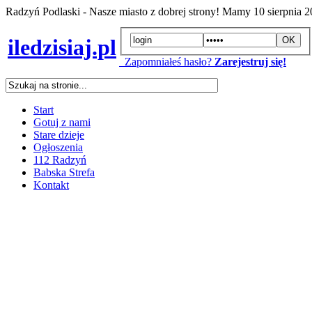
Radzyń Podlaski - Nasze miasto z dobrej strony! Mamy
10 sierpnia 
iledzisiaj.pl
Zapomniałeś hasło?
Zarejestruj się!
Start
Gotuj z nami
Stare dzieje
Ogłoszenia
112 Radzyń
Babska Strefa
Kontakt