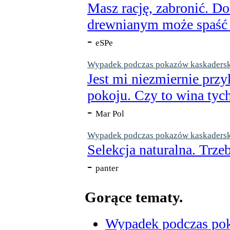
Masz rację, zabronić. Do
drewnianym może spaść n
-
eSPe
Wypadek podczas pokazów kaskaderskic
Jest mi niezmiernie przy
pokoju. Czy to wina tych
-
Mar Pol
Wypadek podczas pokazów kaskaderskic
Selekcja naturalna. Trzeb
-
panter
Gorące tematy.
Wypadek podczas poka