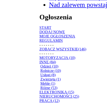
Nad zalewem powstaje
Ogłoszenia
START
DODAJ NOWE
MOJE OGŁOSZENIA
REGULAMIN
- - - - - - -
ZOBACZ WSZYSTKIE(146)
- - - - - - -
MOTORYZACJA (10)
INNE (84)
Odzież (10)
Rolnicze (10)
Usługi (8)
Zwierzęta (1)
Meble (1)
Różne (53)
ELEKTRONIKA (15)
NIERUCHOMOŚCI (25)
PRACA (12)