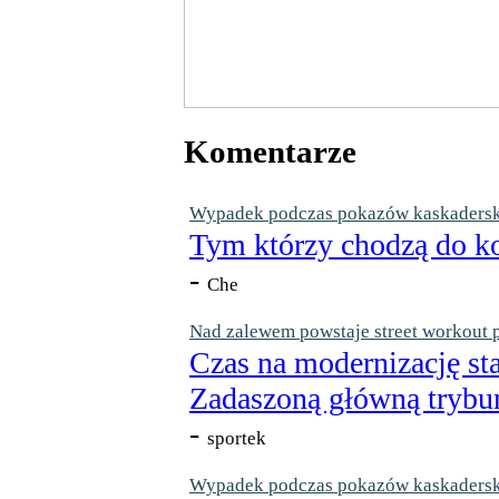
Komentarze
Wypadek podczas pokazów kaskaderskic
Tym którzy chodzą do ko
-
Che
Nad zalewem powstaje street workout 
Czas na modernizację st
Zadaszoną główną trybun
-
sportek
Wypadek podczas pokazów kaskaderskic