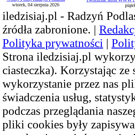
wtorek, 04 sierpnia 2026
piąte
iledzisiaj.pl - Radzyń Podl
źródła zabronione. |
Redakc
Polityka prywatności
|
Poli
Strona iledzisiaj.pl wykorzy
ciasteczka). Korzystając ze
wykorzystanie przez nas pl
świadczenia usług, statyst
podczas przeglądania naszeg
pliki cookies były zapisyw