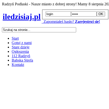
Radzyń Podlaski - Nasze miasto z dobrej strony! Mamy
8 sierpnia 2
iledzisiaj.pl
Zapomniałeś hasło?
Zarejestruj się!
Start
Gotuj z nami
Stare dzieje
Ogłoszenia
112 Radzyń
Babska Strefa
Kontakt