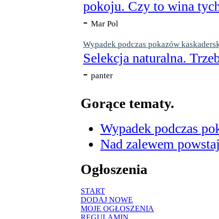
pokoju. Czy to wina tych
-
Mar Pol
Wypadek podczas pokazów kaskaderskic
Selekcja naturalna. Trzeb
-
panter
Gorące tematy.
Wypadek podczas poka
Nad zalewem powstaje
Ogłoszenia
START
DODAJ NOWE
MOJE OGŁOSZENIA
REGULAMIN