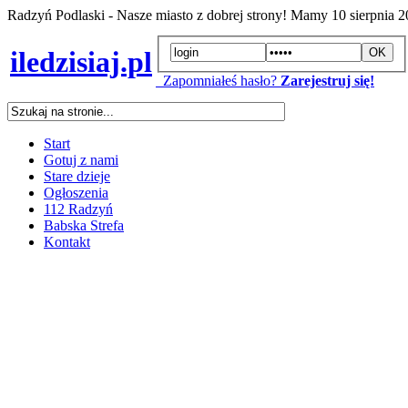
Radzyń Podlaski - Nasze miasto z dobrej strony! Mamy
10 sierpnia 
iledzisiaj.pl
Zapomniałeś hasło?
Zarejestruj się!
Start
Gotuj z nami
Stare dzieje
Ogłoszenia
112 Radzyń
Babska Strefa
Kontakt