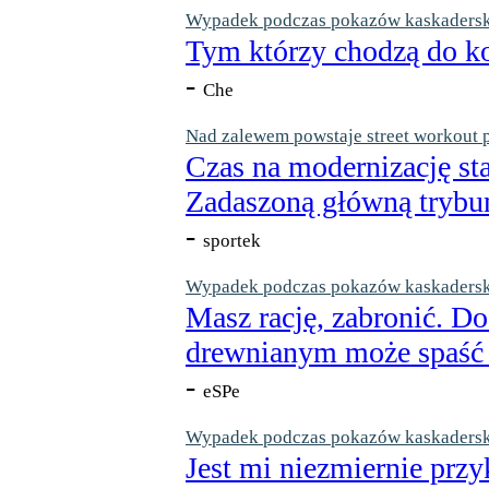
Wypadek podczas pokazów kaskaderskic
Tym którzy chodzą do ko
-
Che
Nad zalewem powstaje street workout 
Czas na modernizację st
Zadaszoną główną trybun
-
sportek
Wypadek podczas pokazów kaskaderskic
Masz rację, zabronić. Do
drewnianym może spaść n
-
eSPe
Wypadek podczas pokazów kaskaderskic
Jest mi niezmiernie przy