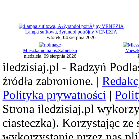
Lampa sufitowa, żyrandol potrójny VENEZIA
wtorek, 04 sierpnia 2026
Mieszkanie na os.Zabielska
Mieszk
niedziela, 09 sierpnia 2026
iledzisiaj.pl - Radzyń Podl
źródła zabronione. |
Redakc
Polityka prywatności
|
Poli
Strona iledzisiaj.pl wykorzy
ciasteczka). Korzystając ze
wykorzystanie przez nas pl