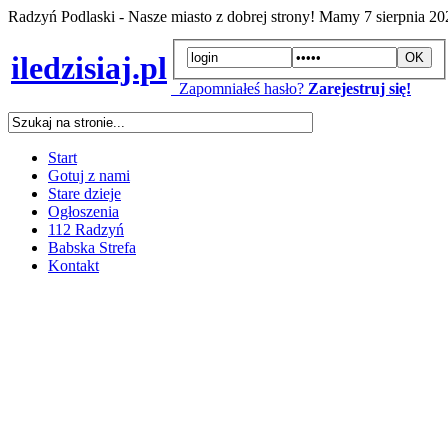
Radzyń Podlaski - Nasze miasto z dobrej strony! Mamy
7 sierpnia 2
iledzisiaj.pl
Zapomniałeś hasło?
Zarejestruj się!
Start
Gotuj z nami
Stare dzieje
Ogłoszenia
112 Radzyń
Babska Strefa
Kontakt