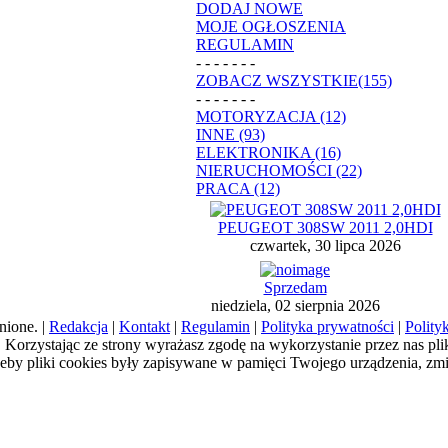
DODAJ NOWE
MOJE OGŁOSZENIA
REGULAMIN
- - - - - - -
ZOBACZ WSZYSTKIE(155)
- - - - - - -
MOTORYZACJA (12)
INNE (93)
ELEKTRONIKA (16)
NIERUCHOMOŚCI (22)
PRACA (12)
PEUGEOT 308SW 2011 2,0HDI
czwartek, 30 lipca 2026
Sprzedam
niedziela, 02 sierpnia 2026
nione. |
Redakcja
|
Kontakt
|
Regulamin
|
Polityka prywatności
|
Polity
a). Korzystając ze strony wyrażasz zgodę na wykorzystanie przez nas pl
żeby pliki cookies były zapisywane w pamięci Twojego urządzenia, zm