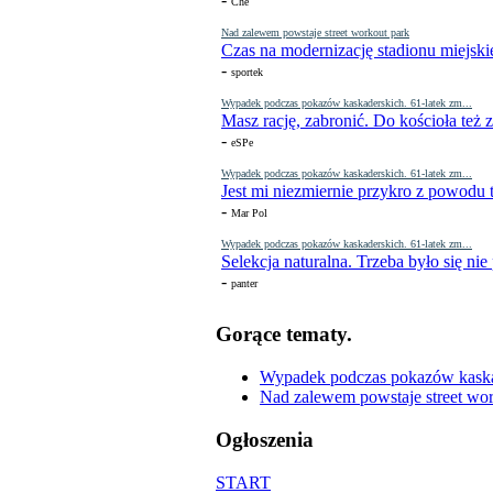
Che
Nad zalewem powstaje street workout park
Czas na modernizację stadionu miejski
-
sportek
Wypadek podczas pokazów kaskaderskich. 61-latek zm...
Masz rację, zabronić. Do kościoła też
-
eSPe
Wypadek podczas pokazów kaskaderskich. 61-latek zm...
Jest mi niezmiernie przykro z powodu t
-
Mar Pol
Wypadek podczas pokazów kaskaderskich. 61-latek zm...
Selekcja naturalna. Trzeba było się nie
-
panter
Gorące tematy.
Wypadek podczas pokazów kaskade
Nad zalewem powstaje street wor
Ogłoszenia
START