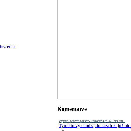
Komentarze
Wypadek podczas pokazów kaskaderskich. 61-latek zm...
Tym którzy chodzą do kościoła już nic
-