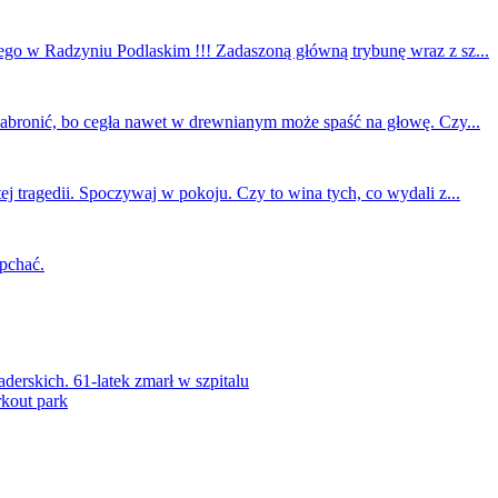
ego w Radzyniu Podlaskim !!! Zadaszoną główną trybunę wraz z sz...
 zabronić, bo cegła nawet w drewnianym może spaść na głowę. Czy...
ej tragedii. Spoczywaj w pokoju. Czy to wina tych, co wydali z...
 pchać.
rskich. 61-latek zmarł w szpitalu
kout park