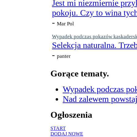
Jest mi niezmiernie przy
pokoju. Czy to wina tych
-
Mar Pol
Wypadek podczas pokazów kaskaderskic
Selekcja naturalna. Trzeb
-
panter
Gorące tematy.
Wypadek podczas poka
Nad zalewem powstaje
Ogłoszenia
START
DODAJ NOWE