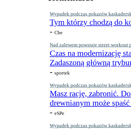
Wypadek podczas pokazów kaskaderskic
Tym którzy chodzą do ko
-
Che
Nad zalewem powstaje street workout 
Czas na modernizację st
Zadaszoną główną trybun
-
sportek
Wypadek podczas pokazów kaskaderskic
Masz rację, zabronić. Do
drewnianym może spaść n
-
eSPe
Wypadek podczas pokazów kaskaderskic