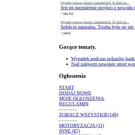
Wypadek podczas pokazów kaskaderskich. 61-latek zm...
Jest mi niezmiernie przykro z powodu t
-
Mar Pol
Wypadek podczas pokazów kaskaderskich. 61-latek zm...
Selekcja naturalna. Trzeba było się nie
-
panter
Gorące tematy.
Wypadek podczas pokazów kaskade
Nad zalewem powstaje street wor
Ogłoszenia
START
DODAJ NOWE
MOJE OGŁOSZENIA
REGULAMIN
- - - - - - -
ZOBACZ WSZYSTKIE(149)
- - - - - - -
MOTORYZACJA (11)
INNE (87)