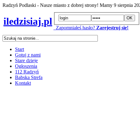
Radzyń Podlaski - Nasze miasto z dobrej strony! Mamy
9 sierpnia 2
iledzisiaj.pl
Zapomniałeś hasło?
Zarejestruj się!
Start
Gotuj z nami
Stare dzieje
Ogłoszenia
112 Radzyń
Babska Strefa
Kontakt