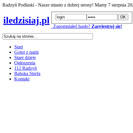
Radzyń Podlaski - Nasze miasto z dobrej strony! Mamy
7 sierpnia 2
iledzisiaj.pl
Zapomniałeś hasło?
Zarejestruj się!
Start
Gotuj z nami
Stare dzieje
Ogłoszenia
112 Radzyń
Babska Strefa
Kontakt