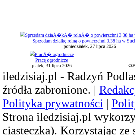
Sprzedam działkę rolną o powierzchni 3,38 ha w Suc
poniedziałek, 27 lipca 2026
Pracę ogrodnicze
czw
piątek, 31 lipca 2026
iledzisiaj.pl - Radzyń Podl
źródła zabronione. |
Redakc
Polityka prywatności
|
Poli
Strona iledzisiaj.pl wykorzy
ciasteczka). Korzystając ze