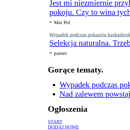
Jest mi niezmiernie przy
pokoju. Czy to wina tych
-
Mar Pol
Wypadek podczas pokazów kaskaderskic
Selekcja naturalna. Trzeb
-
panter
Gorące tematy.
Wypadek podczas poka
Nad zalewem powstaje
Ogłoszenia
START
DODAJ NOWE