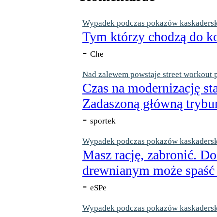
Wypadek podczas pokazów kaskaderskic
Tym którzy chodzą do ko
-
Che
Nad zalewem powstaje street workout 
Czas na modernizację st
Zadaszoną główną trybun
-
sportek
Wypadek podczas pokazów kaskaderskic
Masz rację, zabronić. Do
drewnianym może spaść n
-
eSPe
Wypadek podczas pokazów kaskaderskic