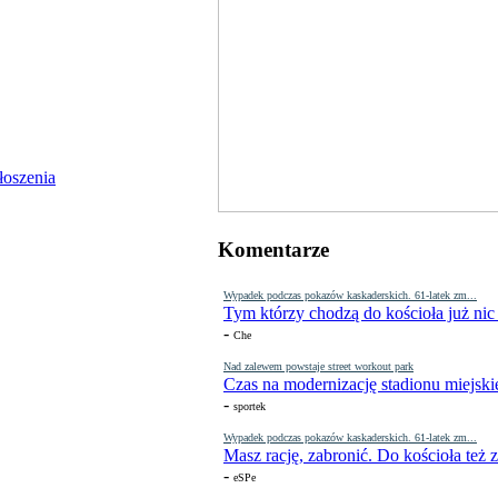
Komentarze
Wypadek podczas pokazów kaskaderskich. 61-latek zm...
Tym którzy chodzą do kościoła już nic
-
Che
Nad zalewem powstaje street workout park
Czas na modernizację stadionu miejski
-
sportek
Wypadek podczas pokazów kaskaderskich. 61-latek zm...
Masz rację, zabronić. Do kościoła też
-
eSPe