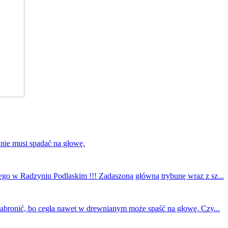
 nie musi spadać na głowę.
ego w Radzyniu Podlaskim !!! Zadaszoną główną trybunę wraz z sz...
 zabronić, bo cegła nawet w drewnianym może spaść na głowę. Czy...