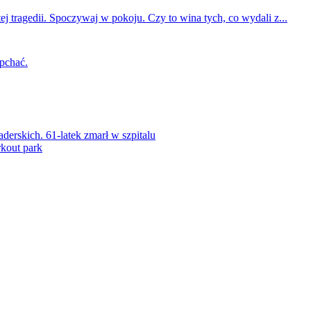
ej tragedii. Spoczywaj w pokoju. Czy to wina tych, co wydali z...
 pchać.
rskich. 61-latek zmarł w szpitalu
kout park