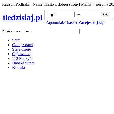
Radzyń Podlaski - Nasze miasto z dobrej strony! Mamy
7 sierpnia 2
iledzisiaj.pl
Zapomniałeś hasło?
Zarejestruj się!
Start
Gotuj z nami
Stare dzieje
Ogłoszenia
112 Radzyń
Babska Strefa
Kontakt