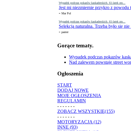
Wypadek podczas pokazów kaskaderskich. 61-latek zm...
Jest mi niezmiernie przykro z powodu t
-
Mar Pol
Wypadek podczas pokazów kaskaderskich. 61-latek zm...
Selekcja naturalna. Trzeba było się nie
-
panter
Gorące tematy.
Wypadek podczas pokazów kaskade
Nad zalewem powstaje street wor
Ogłoszenia
START
DODAJ NOWE
MOJE OGŁOSZENIA
REGULAMIN
- - - - - - -
ZOBACZ WSZYSTKIE(155)
- - - - - - -
MOTORYZACJA (12)
INNE (93)