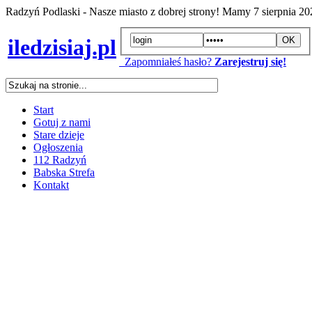
Radzyń Podlaski - Nasze miasto z dobrej strony! Mamy
7 sierpnia 2
iledzisiaj.pl
Zapomniałeś hasło?
Zarejestruj się!
Start
Gotuj z nami
Stare dzieje
Ogłoszenia
112 Radzyń
Babska Strefa
Kontakt