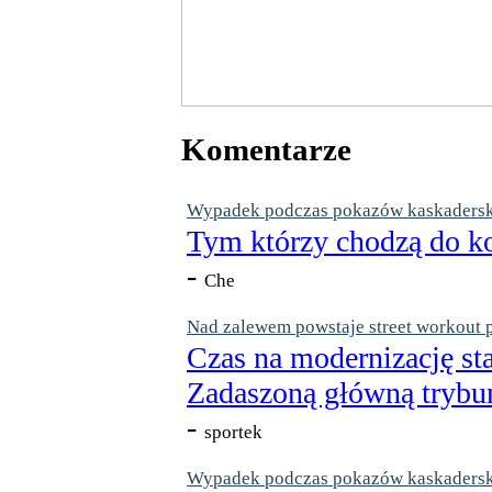
Komentarze
Wypadek podczas pokazów kaskaderskic
Tym którzy chodzą do ko
-
Che
Nad zalewem powstaje street workout 
Czas na modernizację st
Zadaszoną główną trybun
-
sportek
Wypadek podczas pokazów kaskaderskic