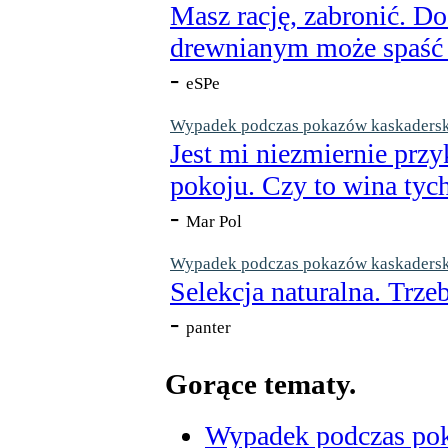
Masz rację, zabronić. Do
drewnianym może spaść n
-
eSPe
Wypadek podczas pokazów kaskaderskic
Jest mi niezmiernie przy
pokoju. Czy to wina tych
-
Mar Pol
Wypadek podczas pokazów kaskaderskic
Selekcja naturalna. Trzeb
-
panter
Gorące tematy.
Wypadek podczas poka