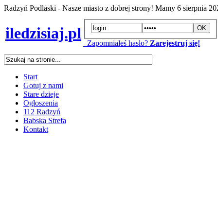
Radzyń Podlaski - Nasze miasto z dobrej strony! Mamy
6 sierpnia 2
iledzisiaj.pl
Zapomniałeś hasło?
Zarejestruj się!
Start
Gotuj z nami
Stare dzieje
Ogłoszenia
112 Radzyń
Babska Strefa
Kontakt