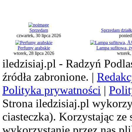
Sprzedam
Sprzedam dział
czwartek, 30 lipca 2026
ponied
Perfumy arabskie
Lampa sufitowa, 
wtorek, 28 lipca 2026
wtorek,
iledzisiaj.pl - Radzyń Podl
źródła zabronione. |
Redakc
Polityka prywatności
|
Poli
Strona iledzisiaj.pl wykorzy
ciasteczka). Korzystając ze
wykorzystanie przez nas pl