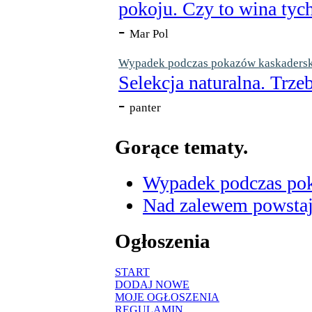
pokoju. Czy to wina tych
-
Mar Pol
Wypadek podczas pokazów kaskaderskic
Selekcja naturalna. Trzeb
-
panter
Gorące tematy.
Wypadek podczas poka
Nad zalewem powstaje
Ogłoszenia
START
DODAJ NOWE
MOJE OGŁOSZENIA
REGULAMIN