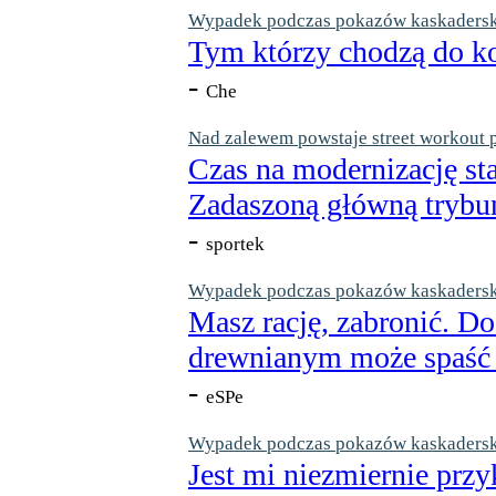
Wypadek podczas pokazów kaskaderskic
Tym którzy chodzą do ko
-
Che
Nad zalewem powstaje street workout 
Czas na modernizację st
Zadaszoną główną trybun
-
sportek
Wypadek podczas pokazów kaskaderskic
Masz rację, zabronić. Do
drewnianym może spaść n
-
eSPe
Wypadek podczas pokazów kaskaderskic
Jest mi niezmiernie przy