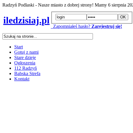
Radzyń Podlaski - Nasze miasto z dobrej strony! Mamy
6 sierpnia 2
iledzisiaj.pl
Zapomniałeś hasło?
Zarejestruj się!
Start
Gotuj z nami
Stare dzieje
Ogłoszenia
112 Radzyń
Babska Strefa
Kontakt