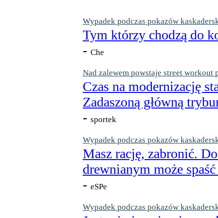
Wypadek podczas pokazów kaskaderskic
Tym którzy chodzą do ko
-
Che
Nad zalewem powstaje street workout 
Czas na modernizację st
Zadaszoną główną trybun
-
sportek
Wypadek podczas pokazów kaskaderskic
Masz rację, zabronić. Do
drewnianym może spaść n
-
eSPe
Wypadek podczas pokazów kaskaderskic