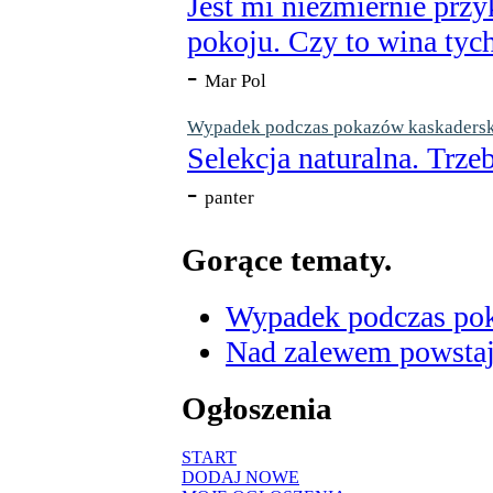
Jest mi niezmiernie przy
pokoju. Czy to wina tych
-
Mar Pol
Wypadek podczas pokazów kaskaderskic
Selekcja naturalna. Trzeb
-
panter
Gorące tematy.
Wypadek podczas poka
Nad zalewem powstaje
Ogłoszenia
START
DODAJ NOWE