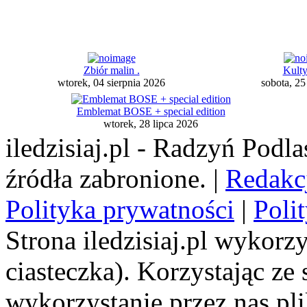
Zbiór malin .
Kult
wtorek, 04 sierpnia 2026
sobota, 25
Emblemat BOSE + special edition
wtorek, 28 lipca 2026
iledzisiaj.pl - Radzyń Podl
źródła zabronione. |
Redakc
Polityka prywatności
|
Poli
Strona iledzisiaj.pl wykorzy
ciasteczka). Korzystając ze
wykorzystanie przez nas pl