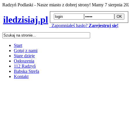
Radzyń Podlaski - Nasze miasto z dobrej strony! Mamy
7 sierpnia 2
iledzisiaj.pl
Zapomniałeś hasło?
Zarejestruj się!
Start
Gotuj z nami
Stare dzieje
Ogłoszenia
112 Radzyń
Babska Strefa
Kontakt