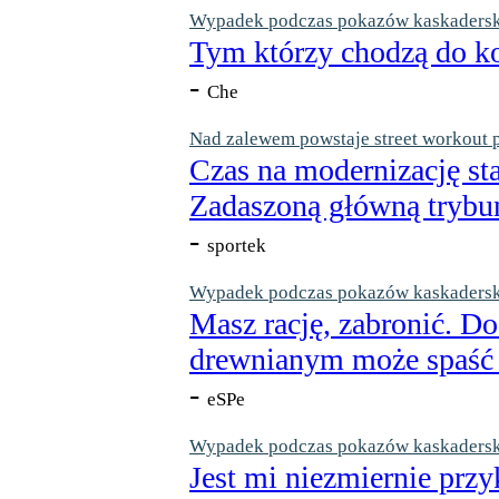
Wypadek podczas pokazów kaskaderskic
Tym którzy chodzą do ko
-
Che
Nad zalewem powstaje street workout 
Czas na modernizację st
Zadaszoną główną trybun
-
sportek
Wypadek podczas pokazów kaskaderskic
Masz rację, zabronić. Do
drewnianym może spaść n
-
eSPe
Wypadek podczas pokazów kaskaderskic
Jest mi niezmiernie przy