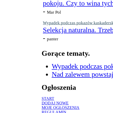
pokoju. Czy to wina tych
-
Mar Pol
Wypadek podczas pokazów kaskaderskic
Selekcja naturalna. Trzeb
-
panter
Gorące tematy.
Wypadek podczas poka
Nad zalewem powstaje
Ogłoszenia
START
DODAJ NOWE
MOJE OGŁOSZENIA
REGULAMIN