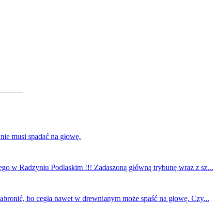
 nie musi spadać na głowę.
ego w Radzyniu Podlaskim !!! Zadaszoną główną trybunę wraz z sz...
 zabronić, bo cegła nawet w drewnianym może spaść na głowę. Czy...