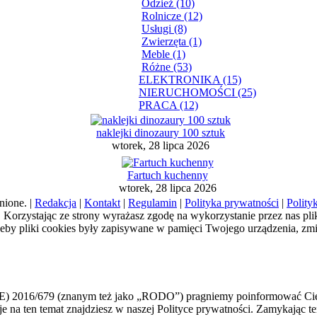
Odzież (10)
Rolnicze (12)
Usługi (8)
Zwierzęta (1)
Meble (1)
Różne (53)
ELEKTRONIKA (15)
NIERUCHOMOŚCI (25)
PRACA (12)
naklejki dinozaury 100 sztuk
wtorek, 28 lipca 2026
Fartuch kuchenny
wtorek, 28 lipca 2026
nione. |
Redakcja
|
Kontakt
|
Regulamin
|
Polityka prywatności
|
Polity
a). Korzystając ze strony wyrażasz zgodę na wykorzystanie przez nas pl
żeby pliki cookies były zapisywane w pamięci Twojego urządzenia, zm
E) 2016/679 (znanym też jako „RODO”) pragniemy poinformować Cię,
macje na ten temat znajdziesz w naszej Polityce prywatności. Zamykają