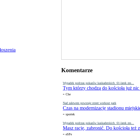
Komentarze
Wypadek podczas pokazów kaskaderskich. 61-latek zm...
Tym którzy chodzą do kościoła już nic
-
Che
Nad zalewem powstaje street workout park
Czas na modernizację stadionu miejski
-
sportek
Wypadek podczas pokazów kaskaderskich. 61-latek zm...
Masz rację, zabronić. Do kościoła też
-
eSPe