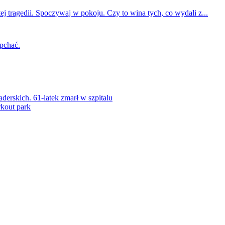
ej tragedii. Spoczywaj w pokoju. Czy to wina tych, co wydali z...
 pchać.
rskich. 61-latek zmarł w szpitalu
kout park