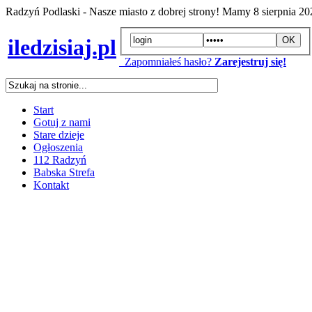
Radzyń Podlaski - Nasze miasto z dobrej strony! Mamy
8 sierpnia 2
iledzisiaj.pl
Zapomniałeś hasło?
Zarejestruj się!
Start
Gotuj z nami
Stare dzieje
Ogłoszenia
112 Radzyń
Babska Strefa
Kontakt