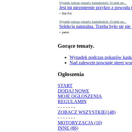
Wypadek podczas pokazów kaskaderskich. 61-latek zm...
Jest mi niezmiernie przykro z powodu t
-
Mar Pol
Wypadek podczas pokazów kaskaderskich. 61-latek zm...
Selekcja naturalna. Trzeba było się nie
-
panter
Gorące tematy.
Wypadek podczas pokazów kaskade
Nad zalewem powstaje street wor
Ogłoszenia
START
DODAJ NOWE
MOJE OGŁOSZENIA
REGULAMIN
- - - - - - -
ZOBACZ WSZYSTKIE(148)
- - - - - - -
MOTORYZACJA (10)
INNE (86)