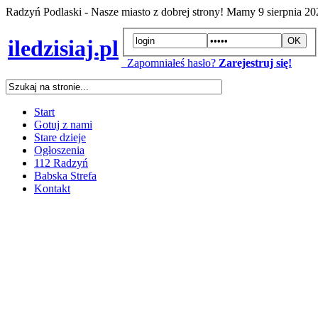
Radzyń Podlaski - Nasze miasto z dobrej strony! Mamy
9 sierpnia 2
iledzisiaj.pl
Zapomniałeś hasło?
Zarejestruj się!
Start
Gotuj z nami
Stare dzieje
Ogłoszenia
112 Radzyń
Babska Strefa
Kontakt