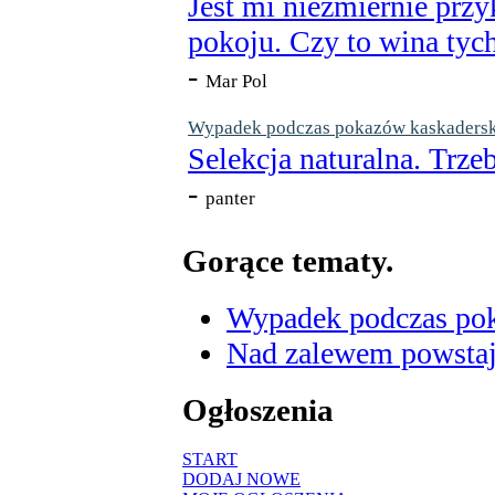
Jest mi niezmiernie przy
pokoju. Czy to wina tych
-
Mar Pol
Wypadek podczas pokazów kaskaderskic
Selekcja naturalna. Trzeb
-
panter
Gorące tematy.
Wypadek podczas poka
Nad zalewem powstaje
Ogłoszenia
START
DODAJ NOWE