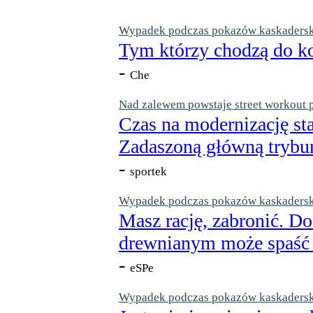
Wypadek podczas pokazów kaskaderskic
Tym którzy chodzą do ko
-
Che
Nad zalewem powstaje street workout 
Czas na modernizację st
Zadaszoną główną trybun
-
sportek
Wypadek podczas pokazów kaskaderskic
Masz rację, zabronić. Do
drewnianym może spaść n
-
eSPe
Wypadek podczas pokazów kaskaderskic