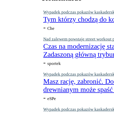
Wypadek podczas pokazów kaskaderskic
Tym którzy chodzą do ko
-
Che
Nad zalewem powstaje street workout 
Czas na modernizację st
Zadaszoną główną trybun
-
sportek
Wypadek podczas pokazów kaskaderskic
Masz rację, zabronić. Do
drewnianym może spaść n
-
eSPe
Wypadek podczas pokazów kaskaderskic