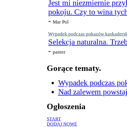
Jest mi niezmiernie przy
pokoju. Czy to wina tych
-
Mar Pol
Wypadek podczas pokazów kaskaderskic
Selekcja naturalna. Trzeb
-
panter
Gorące tematy.
Wypadek podczas poka
Nad zalewem powstaje
Ogłoszenia
START
DODAJ NOWE