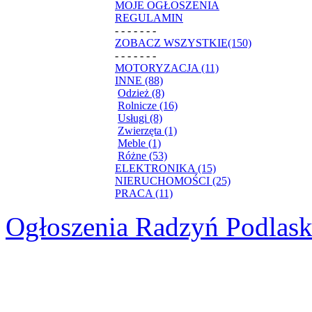
MOJE OGŁOSZENIA
REGULAMIN
- - - - - - -
ZOBACZ WSZYSTKIE(150)
- - - - - - -
MOTORYZACJA (11)
INNE (88)
Odzież (8)
Rolnicze (16)
Usługi (8)
Zwierzęta (1)
Meble (1)
Różne (53)
ELEKTRONIKA (15)
NIERUCHOMOŚCI (25)
PRACA (11)
Ogłoszenia Radzyń Podlask