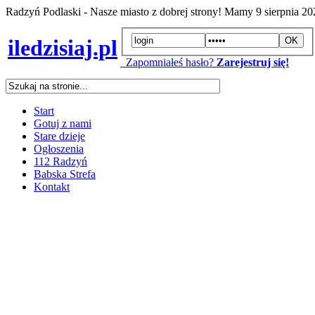
Radzyń Podlaski - Nasze miasto z dobrej strony! Mamy
9 sierpnia 2
iledzisiaj.pl
Zapomniałeś hasło?
Zarejestruj się!
Start
Gotuj z nami
Stare dzieje
Ogłoszenia
112 Radzyń
Babska Strefa
Kontakt