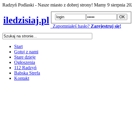
Radzyń Podlaski - Nasze miasto z dobrej strony! Mamy
9 sierpnia 2
iledzisiaj.pl
Zapomniałeś hasło?
Zarejestruj się!
Start
Gotuj z nami
Stare dzieje
Ogłoszenia
112 Radzyń
Babska Strefa
Kontakt