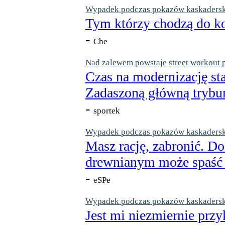
Wypadek podczas pokazów kaskaderskic
Tym którzy chodzą do ko
-
Che
Nad zalewem powstaje street workout 
Czas na modernizację st
Zadaszoną główną trybun
-
sportek
Wypadek podczas pokazów kaskaderskic
Masz rację, zabronić. Do
drewnianym może spaść n
-
eSPe
Wypadek podczas pokazów kaskaderskic
Jest mi niezmiernie przy