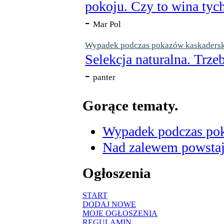
pokoju. Czy to wina tych
-
Mar Pol
Wypadek podczas pokazów kaskaderskic
Selekcja naturalna. Trzeb
-
panter
Gorące tematy.
Wypadek podczas poka
Nad zalewem powstaje
Ogłoszenia
START
DODAJ NOWE
MOJE OGŁOSZENIA
REGULAMIN