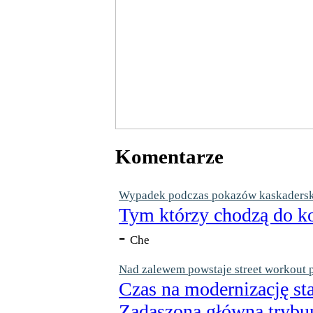
Komentarze
Wypadek podczas pokazów kaskaderskic
Tym którzy chodzą do ko
-
Che
Nad zalewem powstaje street workout 
Czas na modernizację st
Zadaszoną główną trybun