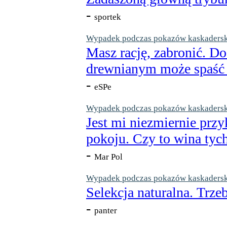
-
sportek
Wypadek podczas pokazów kaskaderskic
Masz rację, zabronić. Do
drewnianym może spaść n
-
eSPe
Wypadek podczas pokazów kaskaderskic
Jest mi niezmiernie przy
pokoju. Czy to wina tych
-
Mar Pol
Wypadek podczas pokazów kaskaderskic
Selekcja naturalna. Trzeb
-
panter