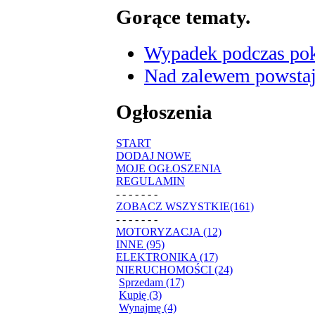
Gorące tematy.
Wypadek podczas poka
Nad zalewem powstaje
Ogłoszenia
START
DODAJ NOWE
MOJE OGŁOSZENIA
REGULAMIN
- - - - - - -
ZOBACZ WSZYSTKIE(161)
- - - - - - -
MOTORYZACJA (12)
INNE (95)
ELEKTRONIKA (17)
NIERUCHOMOŚCI (24)
Sprzedam (17)
Kupię (3)
Wynajmę (4)