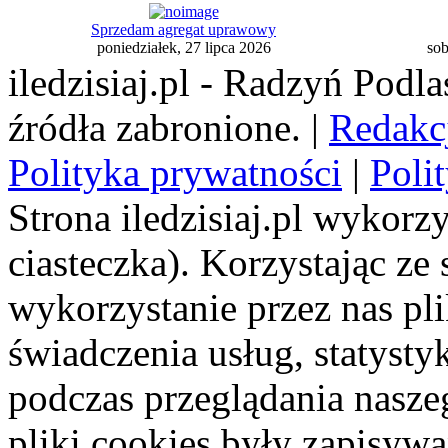
Sprzedam agregat uprawowy
poniedziałek, 27 lipca 2026
sob
iledzisiaj.pl - Radzyń Podl
źródła zabronione. |
Redakc
Polityka prywatności
|
Poli
Strona iledzisiaj.pl wykorzy
ciasteczka). Korzystając ze
wykorzystanie przez nas pl
świadczenia usług, statyst
podczas przeglądania naszeg
pliki cookies były zapisyw