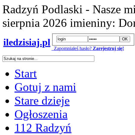
Radzyń Podlaski - Nasze mi
sierpnia 2026
imieniny:
Dor
iledzisiaj.pl
Zapomniałeś hasło?
Zarejestruj się!
Start
Gotuj z nami
Stare dzieje
Ogłoszenia
112 Radzyń