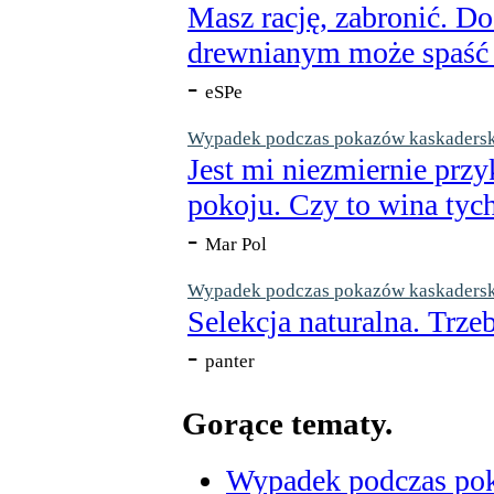
Masz rację, zabronić. Do
drewnianym może spaść n
-
eSPe
Wypadek podczas pokazów kaskaderskic
Jest mi niezmiernie przy
pokoju. Czy to wina tych
-
Mar Pol
Wypadek podczas pokazów kaskaderskic
Selekcja naturalna. Trzeb
-
panter
Gorące tematy.
Wypadek podczas poka