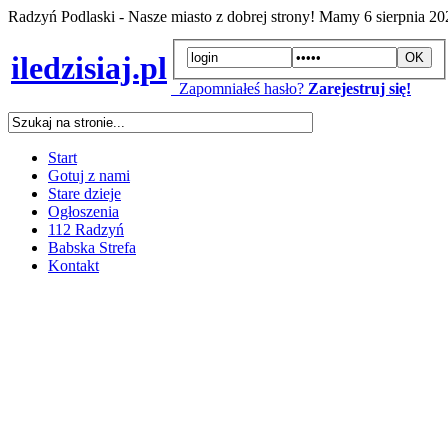
Radzyń Podlaski - Nasze miasto z dobrej strony! Mamy
6 sierpnia 2
iledzisiaj.pl
Zapomniałeś hasło?
Zarejestruj się!
Start
Gotuj z nami
Stare dzieje
Ogłoszenia
112 Radzyń
Babska Strefa
Kontakt