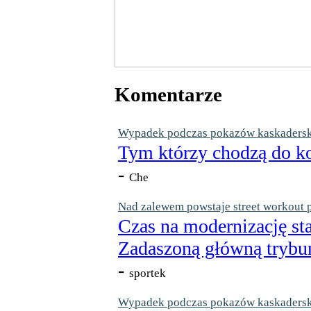
Komentarze
Wypadek podczas pokazów kaskaderskic
Tym którzy chodzą do ko
-
Che
Nad zalewem powstaje street workout 
Czas na modernizację st
Zadaszoną główną trybun
-
sportek
Wypadek podczas pokazów kaskaderskic