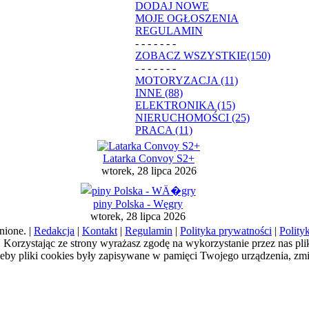
DODAJ NOWE
MOJE OGŁOSZENIA
REGULAMIN
- - - - - - -
ZOBACZ WSZYSTKIE(150)
- - - - - - -
MOTORYZACJA (11)
INNE (88)
ELEKTRONIKA (15)
NIERUCHOMOŚCI (25)
PRACA (11)
Latarka Convoy S2+
wtorek, 28 lipca 2026
piny Polska - Węgry
wtorek, 28 lipca 2026
nione. |
Redakcja
|
Kontakt
|
Regulamin
|
Polityka prywatności
|
Polity
a). Korzystając ze strony wyrażasz zgodę na wykorzystanie przez nas pl
żeby pliki cookies były zapisywane w pamięci Twojego urządzenia, zm