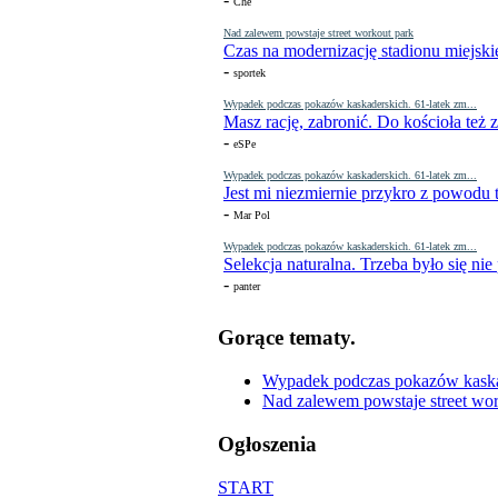
Che
Nad zalewem powstaje street workout park
Czas na modernizację stadionu miejski
-
sportek
Wypadek podczas pokazów kaskaderskich. 61-latek zm...
Masz rację, zabronić. Do kościoła też
-
eSPe
Wypadek podczas pokazów kaskaderskich. 61-latek zm...
Jest mi niezmiernie przykro z powodu t
-
Mar Pol
Wypadek podczas pokazów kaskaderskich. 61-latek zm...
Selekcja naturalna. Trzeba było się nie
-
panter
Gorące tematy.
Wypadek podczas pokazów kaskade
Nad zalewem powstaje street wor
Ogłoszenia
START