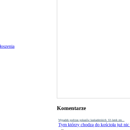
Komentarze
Wypadek podczas pokazów kaskaderskich. 61-latek zm...
Tym którzy chodzą do kościoła już nic
-