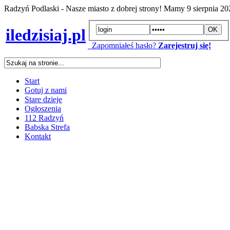
Radzyń Podlaski - Nasze miasto z dobrej strony! Mamy
9 sierpnia 2
iledzisiaj.pl
Zapomniałeś hasło?
Zarejestruj się!
Start
Gotuj z nami
Stare dzieje
Ogłoszenia
112 Radzyń
Babska Strefa
Kontakt