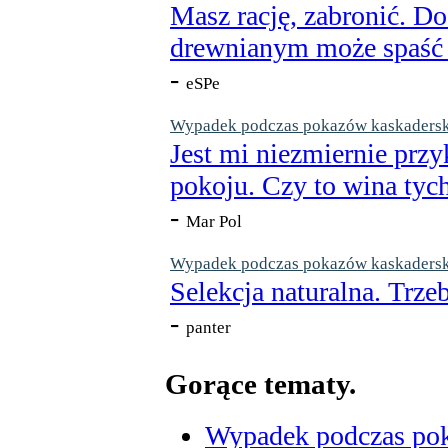
Masz rację, zabronić. Do
drewnianym może spaść n
-
eSPe
Wypadek podczas pokazów kaskaderskic
Jest mi niezmiernie przy
pokoju. Czy to wina tych
-
Mar Pol
Wypadek podczas pokazów kaskaderskic
Selekcja naturalna. Trzeb
-
panter
Gorące tematy.
Wypadek podczas poka