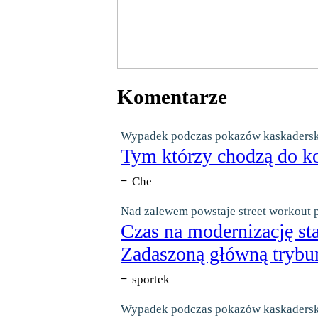
Komentarze
Wypadek podczas pokazów kaskaderskic
Tym którzy chodzą do ko
-
Che
Nad zalewem powstaje street workout 
Czas na modernizację st
Zadaszoną główną trybun
-
sportek
Wypadek podczas pokazów kaskaderskic