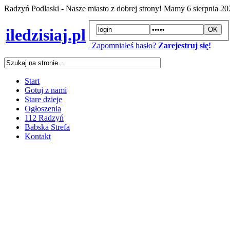
Radzyń Podlaski - Nasze miasto z dobrej strony! Mamy
6 sierpnia 2
iledzisiaj.pl
Zapomniałeś hasło?
Zarejestruj się!
Start
Gotuj z nami
Stare dzieje
Ogłoszenia
112 Radzyń
Babska Strefa
Kontakt